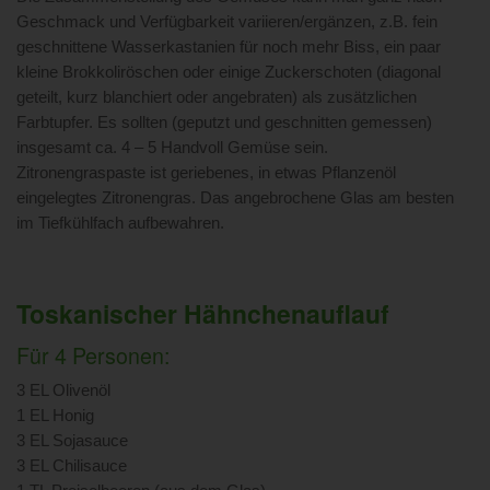
Geschmack und Verfügbarkeit variieren/ergänzen, z.B. fein
geschnittene Wasserkastanien für noch mehr Biss, ein paar
kleine Brokkoliröschen oder einige Zuckerschoten (diagonal
geteilt, kurz blanchiert oder angebraten) als zusätzlichen
Farbtupfer. Es sollten (geputzt und geschnitten gemessen)
insgesamt ca. 4 – 5 Handvoll Gemüse sein.
Zitronengraspaste ist geriebenes, in etwas Pflanzenöl
eingelegtes Zitronengras. Das angebrochene Glas am besten
im Tiefkühlfach aufbewahren.
Toskanischer Hähnchenauflauf
Für 4 Personen:
3 EL Olivenöl
1 EL Honig
3 EL Sojasauce
3 EL Chilisauce