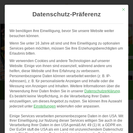
Mit die
Datenschutz-Präferenz
Wir benötigen Ihre Einwilligung, bevor Sie unsere Website weiter
besuchen können.
Wenn Sie unter 16 Jahre alt sind und Ihre Einwilligung zu optionalen
Services geben möchten, müssen Sie Ihre Erziehungsberechtigten um
Erlaubnis bitten.
Wir verwenden Cookies und andere Technologien auf unserer
Website. Einige von ihnen sind essenziell, während andere uns
helfen, diese Website und Ihre Erfahrung zu verbessern.
Personenbezogene Daten können verarbeitet werden (z. B. IP-
Adressen), z. B. für personalisierte Anzeigen und Inhalte oder die
Rezepte rund um Huhn und Ei
Messung von Anzeigen und Inhalten.
Weitere Informationen über die
Verwendung Ihrer Daten finden Sie in unserer
Datenschutzerklärung
.
Es besteht keine Verpflichtung, in die Verarbeitung Ihrer Daten
einzuwilligen, um dieses Angebot zu nutzen.
Sie können Ihre Auswahl
jederzeit unter
Einstellungen
widerrufen oder anpassen.
Einige Services verarbeiten personenbezogene Daten in den USA. Mit
Gewinner Fotowettbewerb 2025
Ihrer Einwilligung zur Nutzung dieser Services willigen Sie auch in die
Auch in diesem Jahr haben uns …
Verarbeitung Ihrer Daten in den USA gemäß Art. 49 (1) lit. a GDPR ein.
Der EuGH stuft die USA als ein Land mit unzureichendem Datenschutz
Previous
◀︎
Nex
▶︎