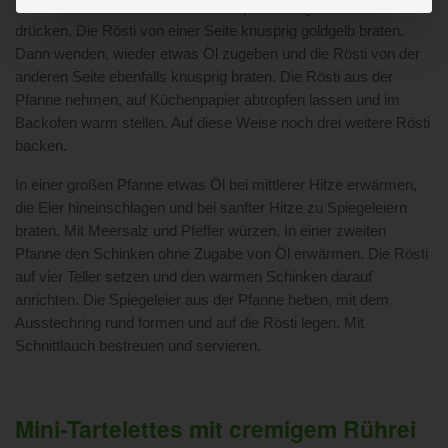
erhitzen, ein Viertel der Kartoffelraspel hineingeben und flach
drücken. Die Rösti von einer Seite knusprig goldgelb braten.
Dann wenden, wieder etwas Öl zugeben und die Rösti von der
anderen Seite ebenfalls knusprig braten. Die Rösti aus der
Pfanne nehmen, auf Küchenpapier abtropfen lassen und im
Backofen warm stellen. Auf diese Weise noch drei weitere Rösti
backen.
In einer großen Pfanne etwas Öl bei mittlerer Hitze erwärmen,
die Eier hineinschlagen und bei sanfter Hitze zu Spiegeleiern
braten. Mit Meersalz und Pfeffer würzen. In einer zweiten
Pfanne den Schinken ohne Zugabe von Öl erwärmen. Die Rösti
auf vier Teller setzen und den warmen Schinken darauf
anrichten. Die Spiegeleier aus der Pfanne heben, mit dem
Ausstechring rund formen und auf die Rösti legen. Mit
Schnittlauch bestreuen und servieren.
Mini-Tartelettes mit cremigem Rührei