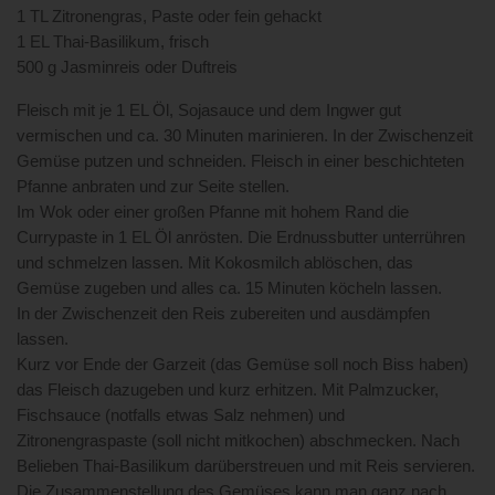
1 TL Zitronengras, Paste oder fein gehackt
1 EL Thai-Basilikum, frisch
500 g Jasminreis oder Duftreis
Fleisch mit je 1 EL Öl, Sojasauce und dem Ingwer gut
vermischen und ca. 30 Minuten marinieren. In der Zwischenzeit
Gemüse putzen und schneiden. Fleisch in einer beschichteten
Pfanne anbraten und zur Seite stellen.
Im Wok oder einer großen Pfanne mit hohem Rand die
Currypaste in 1 EL Öl anrösten. Die Erdnussbutter unterrühren
und schmelzen lassen. Mit Kokosmilch ablöschen, das
Gemüse zugeben und alles ca. 15 Minuten köcheln lassen.
In der Zwischenzeit den Reis zubereiten und ausdämpfen
lassen.
Kurz vor Ende der Garzeit (das Gemüse soll noch Biss haben)
das Fleisch dazugeben und kurz erhitzen. Mit Palmzucker,
Fischsauce (notfalls etwas Salz nehmen) und
Zitronengraspaste (soll nicht mitkochen) abschmecken. Nach
Belieben Thai-Basilikum darüberstreuen und mit Reis servieren.
Die Zusammenstellung des Gemüses kann man ganz nach