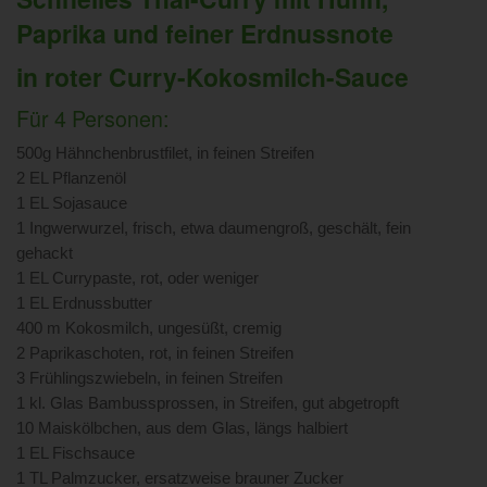
Paprika und feiner Erdnussnote
in roter Curry-Kokosmilch-Sauce
Für 4 Personen:
500g Hähnchenbrustfilet, in feinen Streifen
2 EL Pflanzenöl
1 EL Sojasauce
1 Ingwerwurzel, frisch, etwa daumengroß, geschält, fein
gehackt
1 EL Currypaste, rot, oder weniger
1 EL Erdnussbutter
400 m Kokosmilch, ungesüßt, cremig
2 Paprikaschoten, rot, in feinen Streifen
3 Frühlingszwiebeln, in feinen Streifen
1 kl. Glas Bambussprossen, in Streifen, gut abgetropft
10 Maiskölbchen, aus dem Glas, längs halbiert
1 EL Fischsauce
1 TL Palmzucker, ersatzweise brauner Zucker