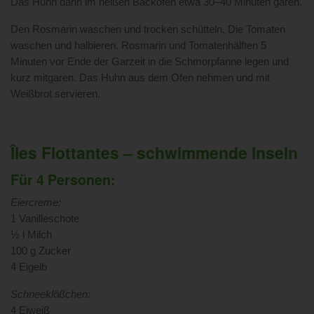
Das Huhn dann im heißen Backofen etwa 30–40 Minuten garen.
Den Rosmarin waschen und trocken schütteln. Die Tomaten
waschen und halbieren. Rosmarin und Tomatenhälften 5
Minuten vor Ende der Garzeit in die Schmorpfanne legen und
kurz mitgaren. Das Huhn aus dem Ofen nehmen und mit
Weißbrot servieren.
Îles Flottantes – schwimmende Inseln
Für 4 Personen:
Eiercreme:
1 Vanilleschote
½ l Milch
100 g Zucker
4 Eigelb
Schneeklößchen:
4 Eiweiß