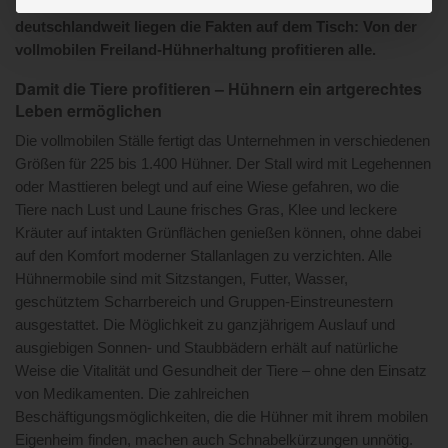
Erfahrungen auf Höfen und rund
260.000
Hennenplätzen
deutschlandweit liegen die Fakten auf dem Tisch: Von der
vollmobilen Freiland-Hühnerhaltung profitieren alle.
Damit die Tiere profitieren – Hühnern ein artgerechtes
Leben ermöglichen
Die vollmobilen Ställe fertigt das Unternehmen in verschiedenen
Größen für 225 bis 1.400 Hühner. Der Stall wird mit Legehennen
oder Masttieren belegt und auf eine Wiese gefahren, wo die
Tiere nach Lust und Laune frisches Gras, Klee und leckere
Kräuter auf intakten Grünflächen genießen können, ohne dabei
auf den Komfort moderner Stallanlagen zu verzichten. Alle
Hühnermobile sind mit Sitzstangen, Futter, Wasser,
geschütztem Scharrbereich und Gruppen-Einstreunestern
ausgestattet. Die Möglichkeit zu ganzjährigem Auslauf und
ausgiebigen Sonnen- und Staubbädern erhält auf natürliche
Weise die Vitalität und Gesundheit der Tiere – ohne den Einsatz
von Medikamenten. Die zahlreichen
Beschäftigungsmöglichkeiten, die die Hühner mit ihrem mobilen
Eigenheim finden, machen auch Schnabelkürzungen unnötig.