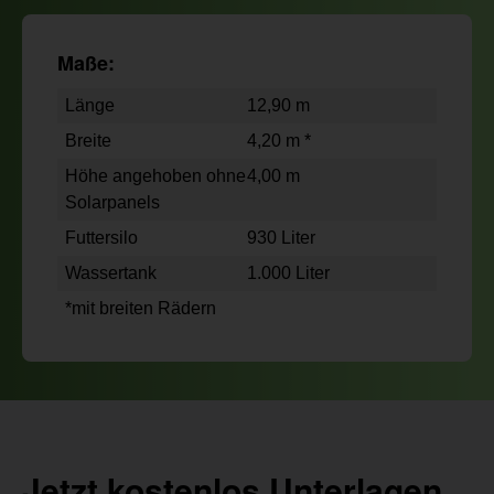
Maße:
Länge
12,90 m
Breite
4,20 m *
Höhe angehoben ohne
4,00 m
Solarpanels
Futtersilo
930 Liter
Wassertank
1.000 Liter
*mit breiten Rädern
Jetzt kostenlos Unterlagen