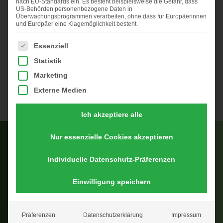
nach EU-Standards ein. Es besteht beispielsweise die Gefahr, dass
US-Behörden personenbezogene Daten in
Überwachungsprogrammen verarbeiten, ohne dass für Europäerinnen
Das Hühnermobil mit dem PLUS an
und Europäer eine Klagemöglichkeit besteht.
Möglichkeiten
Es folgt eine Liste der Service-Gruppen, für die eine Einwi
Essenziell
Wie alle unsere Hühnermobile ist auch das HüMo PLUS
Statistik
Kombi II für den autarken Betrieb ausgestattet und
Marketing
optimal für die Legehennenhaltung oder die
Externe Medien
Aufzucht/Mast geeignet – hierin fühlen sich alle wohl.
Ich akzeptiere alle
Nur essenzielle Cookies akzeptieren
Die wichtigsten Fakten:
Individuelle Datenschutz-Präferenzen
Einwilligung speichern
Besatz gem. EG ÖkoVo
Präferenzen
Datenschutzerklärung
Impressum