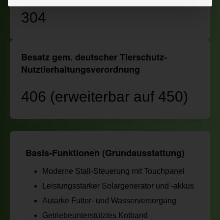
304
Besatz gem. deutscher Tierschutz-
Nutztierhaltungsverordnung
406 (erweiterbar auf 450)
Basis-Funktionen (Grundausstattung)
Moderne Stall-Steuerung mit Touchpanel
Leistungsstarker Solargenerator und -akkus
Autarke Futter- und Wasserversorgung
Getriebeunterstütztes Kotband