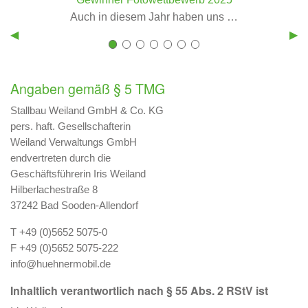
Auch in diesem Jahr haben uns …
Previous
◀︎
Nex
▶︎
Slide
Sli
First
Current
First
Current
First
Current
First
Current
First
Current
First
Current
First
Current
slide
Slide
slide
Slide
slide
Slide
slide
Slide
slide
Slide
slide
Slide
slide
Slide
details.
details.
details.
details.
details.
details.
details.
Angaben gemäß § 5 TMG
Stallbau Weiland GmbH & Co. KG
pers. haft. Gesellschafterin
Weiland Verwaltungs GmbH
endvertreten durch die
Geschäftsführerin Iris Weiland
Hilberlachestraße 8
37242 Bad Sooden-Allendorf
T +49 (0)5652 5075-0
F +49 (0)5652 5075-222
info@huehnermobil.de
Inhaltlich verantwortlich nach § 55 Abs. 2 RStV ist