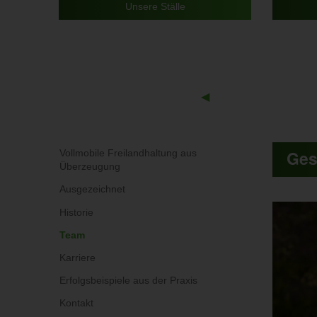
Unsere Ställe
Previous
◀︎
Slide
Ges
Vollmobile Freilandhaltung aus
Überzeugung
Ausgezeichnet
Historie
Team
Karriere
Erfolgsbeispiele aus der Praxis
Kontakt