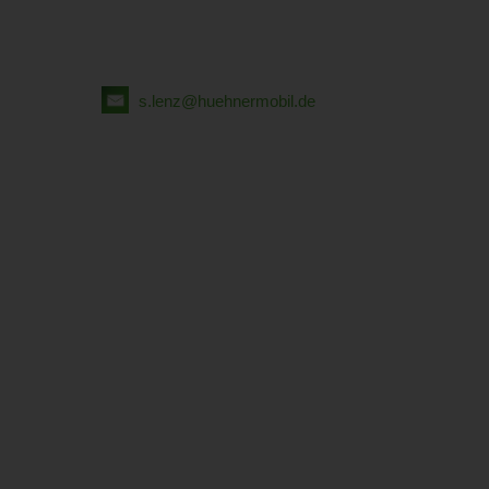
s.lenz@huehnermobil.de