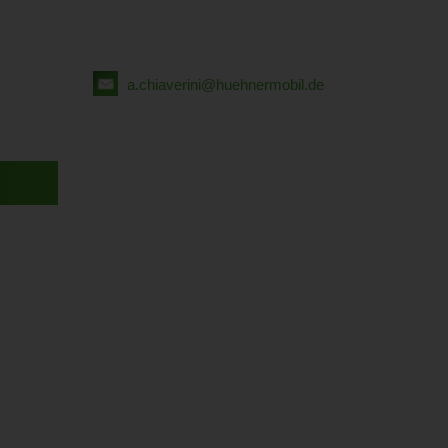
a.chiaverini@huehnermobil.de