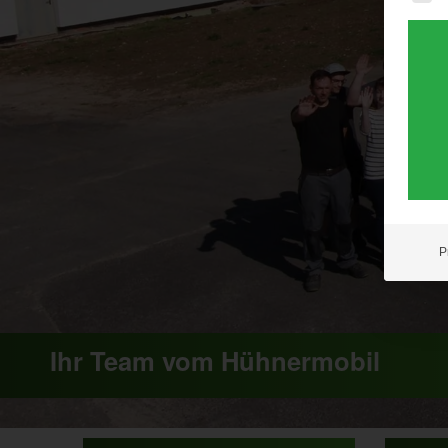
P
Ihr Team vom Hühnermobil