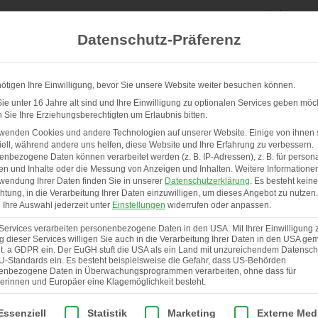
Datenschutz-Präferenz
ötigen Ihre Einwilligung, bevor Sie unsere Website weiter besuchen können.
e unter 16 Jahre alt sind und Ihre Einwilligung zu optionalen Services geben möc
Sie Ihre Erziehungsberechtigten um Erlaubnis bitten.
UNSERE STÄLLE & SERVICE
ÜBER UNS
rwenden Cookies und andere Technologien auf unserer Website. Einige von ihnen 
ell, während andere uns helfen, diese Website und Ihre Erfahrung zu verbessern.
nbezogene Daten können verarbeitet werden (z. B. IP-Adressen), z. B. für persona
en und Inhalte oder die Messung von Anzeigen und Inhalten.
Weitere Informatione
wendung Ihrer Daten finden Sie in unserer
Datenschutzerklärung
.
Es besteht keine
chtung, in die Verarbeitung Ihrer Daten einzuwilligen, um dieses Angebot zu nutzen.
Ihre Auswahl jederzeit unter
Einstellungen
widerrufen oder anpassen.
Services verarbeiten personenbezogene Daten in den USA. Mit Ihrer Einwilligung 
 dieser Services willigen Sie auch in die Verarbeitung Ihrer Daten in den USA gem
lit. a GDPR ein. Der EuGH stuft die USA als ein Land mit unzureichendem Datensch
U-Standards ein. Es besteht beispielsweise die Gefahr, dass US-Behörden
enbezogene Daten in Überwachungsprogrammen verarbeiten, ohne dass für
erinnen und Europäer eine Klagemöglichkeit besteht.
lgt eine Liste der Service-Gruppen, für die eine Einwilligung er
Essenziell
Statistik
Marketing
Externe Med