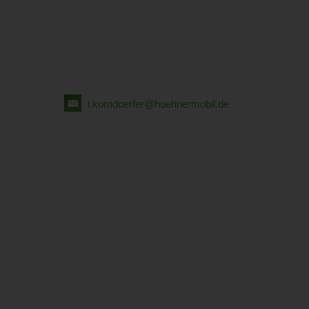
i.korndoerfer@huehnermobil.de