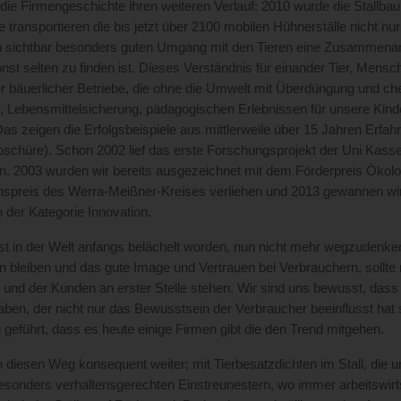
ie Firmengeschichte ihren weiteren Verlauf: 2010 wurde die Stallba
 transportieren die bis jetzt über 2100 mobilen Hühnerställe nicht n
n sichtbar besonders guten Umgang mit den Tieren eine Zusammenar
onst selten zu finden ist. Dieses Verständnis für einander Tier, Mensc
ger bäuerlicher Betriebe, die ohne die Umwelt mit Überdüngung und ch
r, Lebensmittelsicherung, pädagogischen Erlebnissen für unsere Ki
 Das zeigen die Erfolgsbeispiele aus mittlerweile über 15 Jahren Erf
oschüre). Schon 2002 lief das erste Forschungsprojekt der Uni Kassel
. 2003 wurden wir bereits ausgezeichnet mit dem Förderpreis Ökol
onspreis des Werra-Meißner-Kreises verliehen und 2013 gewannen w
 der Kategorie Innovation.
ist in der Welt anfangs belächelt worden, nun nicht mehr wegzudenken a
 bleiben und das gute Image und Vertrauen bei Verbrauchern, sollte 
 und der Kunden an erster Stelle stehen. Wir sind uns bewusst, das
aben, der nicht nur das Bewusstsein der Verbraucher beeinflusst hat so
 geführt, dass es heute einige Firmen gibt die den Trend mitgehen.
 diesen Weg konsequent weiter; mit Tierbesatzdichten im Stall, die 
esonders verhaltensgerechten Einstreunestern, wo immer arbeitswirtsc