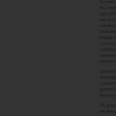
So nahm d
KG. Heute
durch de
wie sie s
vielseiti
Dorfkultu
beiträgt.
(siehe Br
und Böden
Innovati
Hessen in
Die Idee 
Wirkungen
Landwirte
gesetzt h
Idee dazu
Wir gehen
mit den b