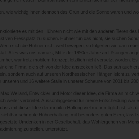
cht gerne fressen. Darmparasiten vermehrten sich auf der intensiv 
en, wie wichtig ihnen dennoch das Grün und die Sonne waren und wollt
ktionierte es mit den Hühnern nicht wie mit den anderen Tieren des 
raktiven Fressplatz zu suchen. Hühner tun das nicht, sie suchen Sc
 Wenn sich die Hühner nicht weit bewegen, so folgerten wir, dann ebe
tall. Alles was uns damals, Mitte der 1990er Jahre an Lösungen ange
mher, war trotz mobilem Konzept letztlich nicht versetzt worden. Es
ir eine Firma, die sich von der Idee anstecken ließ. Das sah auch erst
sein, sondern auch auf unseren Nordhessischen Hängen leicht zu verf
r unseren und 16 weitere Ställe in unserer Scheune von 2001 bis 2009
Max Weiland, Entwickler und Motor dieser Idee, die Firma an mich wei
ich weiter verbreitet. Ausschlaggebend für meine Entscheidung war ei
dass mit dieser Idee der mobilen Haltung viel mehr möglich ist, als übe
 sichtbar sehr gute Hühnerhaltung, mit besonders guten Eiern, lässt s
gesetzte Umdenken in der Gesellschaft, das Wohlergehen von Mensc
imierung zu stellen, unterstützt.