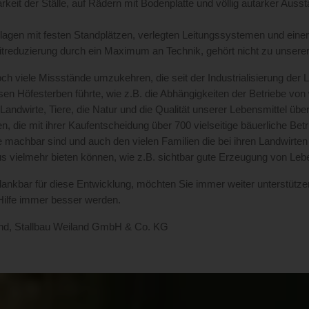
rkeit der Ställe, auf Rädern mit Bodenplatte und völlig autarker Au
agen mit festen Standplätzen, verlegten Leitungssystemen und eine
itreduzierung durch ein Maximum an Technik, gehört nicht zu unsere
och viele Missstände umzukehren, die seit der Industrialisierung der
osen Höfesterben führte, wie z.B. die Abhängigkeiten der Betriebe 
 Landwirte, Tiere, die Natur und die Qualität unserer Lebensmittel über
n, die mit ihrer Kaufentscheidung über 700 vielseitige bäuerliche Bet
e machbar sind und auch den vielen Familien die bei ihren Landwirt
us vielmehr bieten können, wie z.B. sichtbar gute Erzeugung von Leb
dankbar für diese Entwicklung, möchten Sie immer weiter unterstütze
 Hilfe immer besser werden.
and, Stallbau Weiland GmbH & Co. KG