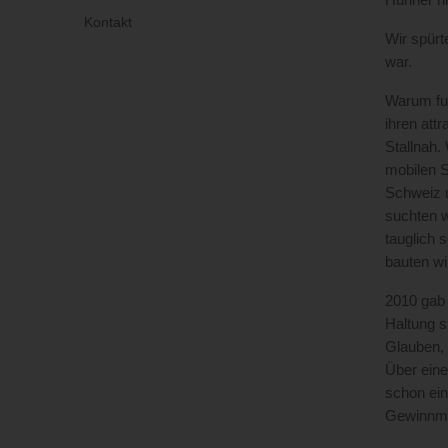
Hühner ni
Kontakt
Wir spürt
war.
Warum fun
ihren att
Stallnah.
mobilen S
Schweiz u
suchten w
tauglich 
bauten wi
2010 gab 
Haltung s
Glauben, 
Über eine
schon ein
Gewinnmax