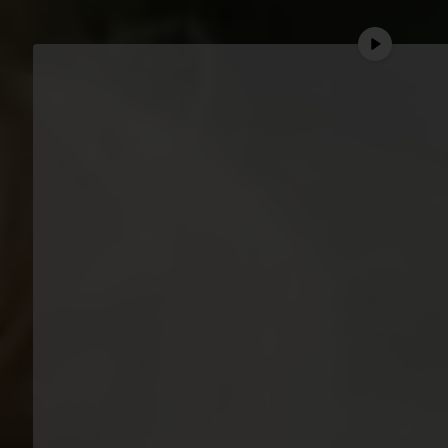
Stallbau 
T. +49 (0