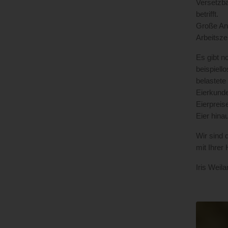
Versetzba
betrifft.
Große Anl
Arbeitsze
Es gibt n
beispiell
belastete
Eierkunde
Eierpreis
Eier hina
Wir sind 
mit Ihrer
Iris Weil