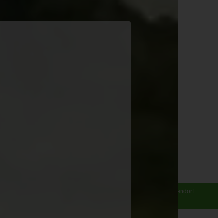
Weiland GmbH & Co. KG. | Hilberlachestr. 8 | 37242 Bad Sooden-Allendorf
)5652 5075-0 | info@huehnermobil.de