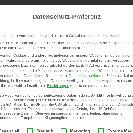
Datenschutz-Präferenz
ötigen Ihre Einwilligung, bevor Sie unsere Website weiter besuchen können.
e unter 16 Jahre alt sind und Ihre Einwilligung zu optionalen Services geben möc
Sie Ihre Erziehungsberechtigten um Erlaubnis bitten.
UNSERE STÄLLE & SERVICE
ÜBER UNS
rwenden Cookies und andere Technologien auf unserer Website. Einige von ihnen 
ell, während andere uns helfen, diese Website und Ihre Erfahrung zu verbessern.
nbezogene Daten können verarbeitet werden (z. B. IP-Adressen), z. B. für persona
en und Inhalte oder die Messung von Anzeigen und Inhalten.
Weitere Informatione
wendung Ihrer Daten finden Sie in unserer
Datenschutzerklärung
.
Es besteht keine
chtung, in die Verarbeitung Ihrer Daten einzuwilligen, um dieses Angebot zu nutzen.
Ihre Auswahl jederzeit unter
Einstellungen
widerrufen oder anpassen.
Services verarbeiten personenbezogene Daten in den USA. Mit Ihrer Einwilligung 
 dieser Services willigen Sie auch in die Verarbeitung Ihrer Daten in den USA gem
lit. a GDPR ein. Der EuGH stuft die USA als ein Land mit unzureichendem Datensch
U-Standards ein. Es besteht beispielsweise die Gefahr, dass US-Behörden
enbezogene Daten in Überwachungsprogrammen verarbeiten, ohne dass für
erinnen und Europäer eine Klagemöglichkeit besteht.
lgt eine Liste der Service-Gruppen, für die eine Einwilligung er
Essenziell
Statistik
Marketing
Externe Med