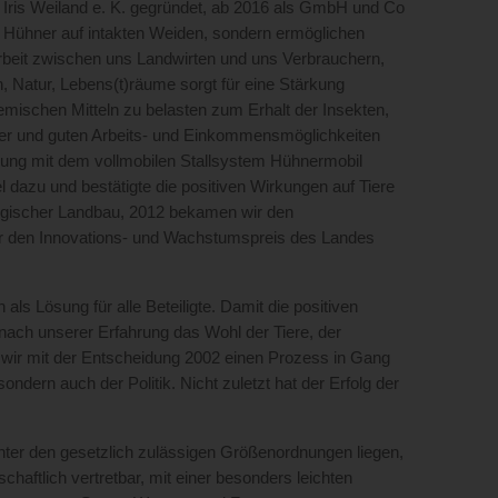
u Iris Weiland e. K. gegründet, ab 2016 als GmbH und Co
ur Hühner auf intakten Weiden, sondern ermöglichen
beit zwischen uns Landwirten und uns Verbrauchern,
h, Natur, Lebens(t)räume sorgt für eine Stärkung
emischen Mitteln zu belasten zum Erhalt der Insekten,
nder und guten Arbeits- und Einkommensmöglichkeiten
ahrung mit dem vollmobilen Stallsystem Hühnermobil
 dazu und bestätigte die positiven Wirkungen auf Tiere
ogischer Landbau, 2012 bekamen wir den
ir den Innovations- und Wachstumspreis des Landes
ls Lösung für alle Beteiligte. Damit die positiven
nach unserer Erfahrung das Wohl der Tiere, der
s wir mit der Entscheidung 2002 einen Prozess in Gang
ndern auch der Politik. Nicht zuletzt hat der Erfolg der
unter den gesetzlich zulässigen Größenordnungen liegen,
haftlich vertretbar, mit einer besonders leichten