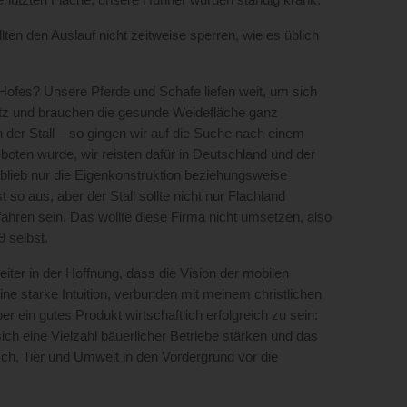
genutzten Fläche, unsere Hühner wurden ständig krank.
en den Auslauf nicht zeitweise sperren, wie es üblich
Hofes? Unsere Pferde und Schafe liefen weit, um sich
hutz und brauchen die gesunde Weidefläche ganz
n der Stall – so gingen wir auf die Suche nach einem
boten wurde, wir reisten dafür in Deutschland und der
 blieb nur die Eigenkonstruktion beziehungsweise
 so aus, aber der Stall sollte nicht nur Flachland
ahren sein. Das wollte diese Firma nicht umsetzen, also
 selbst.
ter in der Hoffnung, dass die Vision der mobilen
ne starke Intuition, verbunden mit meinem christlichen
r ein gutes Produkt wirtschaftlich erfolgreich zu sein:
ich eine Vielzahl bäuerlicher Betriebe stärken und das
h, Tier und Umwelt in den Vordergrund vor die