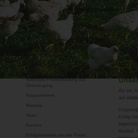
Unsere Ställe
Previous
◀︎
Slide
Unser
Vollmobile Freilandhaltung aus
Überzeugung
Als wir, 
Ausgezeichnet
auf stabi
Historie
Ursprüngl
Team
Erfolg ze
tagesfris
Karriere
Auslauf. 
Erfolgsbeispiele aus der Praxis