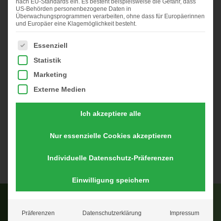
nach EU-Standards ein. Es besteht beispielsweise die Gefahr, dass
US-Behörden personenbezogene Daten in
HüMo BASIS 225
Überwachungsprogrammen verarbeiten, ohne dass für Europäerinnen
und Europäer eine Klagemöglichkeit besteht.
PLUS
Es folgt eine Liste der Service-Gruppen, für die eine Einwi
Essenziell
Statistik
Unser Erfolgsmodell für Ihren Einstieg in die
Marketing
Direktvermarktung
Externe Medien
Unser Hühnermobil HüMo BASIS 225 PLUS
eignet sich
Ich akzeptiere alle
perfekt für Ihren Einstieg in die Direktvermarktung.
Weniger als 350 Hennen dürfen Sie auch ohne
Nur essenzielle Cookies akzeptieren
Beantragung einer eigenen Erzeugernummer und ohne
besondere Betriebseinrichtung halten.
Individuelle Datenschutz-Präferenzen
Einwilligung speichern
Präferenzen
Datenschutzerklärung
Impressum