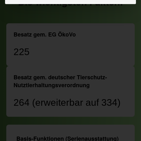
Die wichtigsten Fakten:
Besatz gem. EG ÖkoVo
225
Besatz gem. deutscher Tierschutz-
Nutztierhaltungsverordnung
264 (erweiterbar auf 334)
Basis-Funktionen (Serienausstattung)