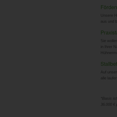
Förder
Unsere Hü
aus und b
Praxis
Sie wolle
in Ihrer 
Hühnermo
Stallbe
Auf unser
alle lauf
*Basis is
36.000 € 