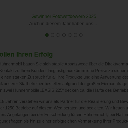
Gewinner Fotowettbewerb 2025
Auch in diesem Jahr haben uns …
First
Current
First
Current
First
Current
First
Current
First
Current
First
Current
First
Current
slide
Slide
slide
Slide
slide
Slide
slide
Slide
slide
Slide
slide
Slide
slide
Slide
details.
details.
details.
details.
details.
details.
details.
ollen Ihren Erfolg
ühnermobil bauen Sie sich stabile Absatzwege über die Direktverma
Kontakt zu Ihren Kunden, langfristig auskömmliche Preise zu sichern
 einen starken Zuspruch für all ihre Produkte und eine Aufwertung de
% unserer Stallbetreiber bestellen aufgrund der großen Eiernachfrage 
n zwei Hühnermobile „BASIS 225“ decken ca. die Hälfte des Betrie
 18 Jahren verstehen wir uns als Partner für die Realisierung und Bew
ber 1250 Betriebe auf diesem Weg beraten und begleiten. Wir freuen 
zen. Angefangen bei der Entscheidung für ein Hühnermobil, bei Haltun
ngsfragen bis hin zu einer erfolgreichen Vermarktung Ihrer Produkt