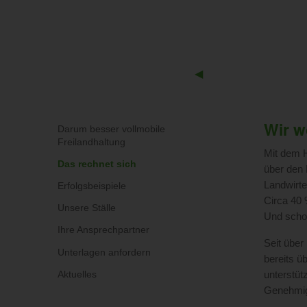
Previous
◀︎
Slide
Wir w
Darum besser vollmobile
Freilandhaltung
Mit dem H
Das rechnet sich
über den 
Landwirte
Erfolgsbeispiele
Circa 40 
Unsere Ställe
Und scho
Ihre Ansprechpartner
Seit über
Unterlagen anfordern
bereits ü
unterstüt
Aktuelles
Genehmigu