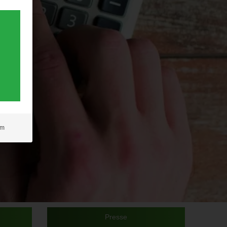
um
Presse