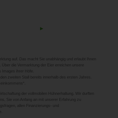
Next
▶︎
Slide
rktung auf. Das macht Sie unabhängig und erlaubt Ihnen
. Über die Vermarktung der Eier erreichen unsere
s Images ihrer Höfe.
den zweiten Stall bereits innerhalb des ersten Jahres.
bseinkommens*.
irtschaftung der vollmobilen Hühnerhaltung. Wir durften
uns, Sie von Anfang an mit unserer Erfahrung zu
gsfragen, allen Finanzierungs- und
e.