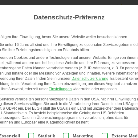
Datenschutz-Präferenz
ötigen Ihre Einwilligung, bevor Sie unsere Website weiter besuchen können.
e unter 16 Jahre alt sind und Ihre Einwilligung zu optionalen Services geben möc
Sie Ihre Erziehungsberechtigten um Erlaubnis bitten.
UNSERE STÄLLE & SERVICE
ÜBER UNS
rwenden Cookies und andere Technologien auf unserer Website. Einige von ihnen 
ell, während andere uns helfen, diese Website und Ihre Erfahrung zu verbessern.
nbezogene Daten können verarbeitet werden (z. B. IP-Adressen), z. B. für persona
en und Inhalte oder die Messung von Anzeigen und Inhalten.
Weitere Informatione
wendung Ihrer Daten finden Sie in unserer
Datenschutzerklärung
.
Es besteht keine
chtung, in die Verarbeitung Ihrer Daten einzuwilligen, um dieses Angebot zu nutzen.
Ihre Auswahl jederzeit unter
Einstellungen
widerrufen oder anpassen.
Services verarbeiten personenbezogene Daten in den USA. Mit Ihrer Einwilligung 
 dieser Services willigen Sie auch in die Verarbeitung Ihrer Daten in den USA gem
lit. a GDPR ein. Der EuGH stuft die USA als ein Land mit unzureichendem Datensch
U-Standards ein. Es besteht beispielsweise die Gefahr, dass US-Behörden
enbezogene Daten in Überwachungsprogrammen verarbeiten, ohne dass für
erinnen und Europäer eine Klagemöglichkeit besteht.
lgt eine Liste der Service-Gruppen, für die eine Einwilligung er
Essenziell
Statistik
Marketing
Externe Med