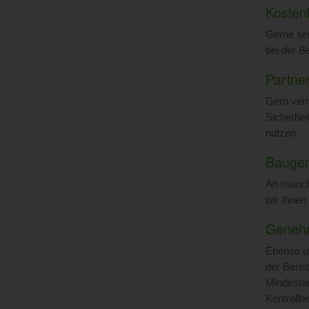
Kostenk
Gerne sen
bei der Be
Partner
Gern verm
Sicherhei
nutzen.
Bauge
An manche
wir Ihnen
Genehm
Ebenso un
der Berei
Mindestan
Kontrollb