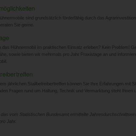
möglichkeiten
hnermobile sind grundsätzlich förderfähig durch das Agrarinvestiti
eraten Sie gerne.
tage
n das Hühnermobil im praktischen Einsatz erleben? Kein Problem! G
Nähe, sowie bieten wir mehrmals pro Jahr Praxistage an und informier
bil.
treibertreffen
em jährlichen Stallbetreibertreffen können Sie Ihre Erfahrungen mit 
enden Fragen rund um Haltung, Technik und Vermarktung steht Ihnen u
t das vom Statistischen Bundesamt ermittelte Jahresdurchschnittsein
pro Jahr.