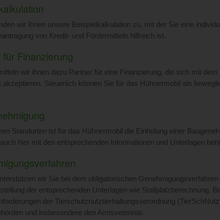
alkulation
den wir Ihnen unsere Beispielkalkulation zu, mit der Sie eine indivi
antragung von Kredit- und Fördermitteln hilfreich ist.
 für Finanzierung
itteln wir ihnen dazu Partner für eine Finanzierung, die sich mit de
t akzeptieren. Steuerlich können Sie für das Hühnermobil als beweg
nehmigung
n Standorten ist für das Hühnermobil die Einholung einer Baugenehmi
 auch hier mit den entsprechenden Informationen und Unterlagen behilf
igungsverfahren
terstützen wir Sie bei dem obligatorischen Genehmigungsverfahren f
tstellung der entsprechenden Unterlagen wie Stallplatzberechnung, B
forderungen der Tierschutznutztierhaltungsverordnung (TierSchNutzt
ehörden und insbesondere den Amtsveterinär.