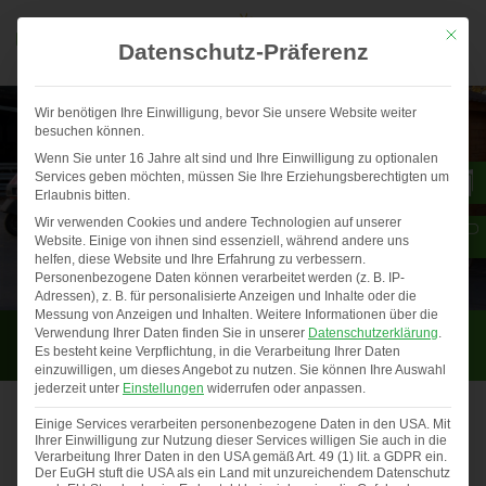
Mit die
Datenschutz-Präferenz
Wir benötigen Ihre Einwilligung, bevor Sie unsere Website weiter
besuchen können.
Wenn Sie unter 16 Jahre alt sind und Ihre Einwilligung zu optionalen
Services geben möchten, müssen Sie Ihre Erziehungsberechtigten um
Erlaubnis bitten.
Wir verwenden Cookies und andere Technologien auf unserer
Website. Einige von ihnen sind essenziell, während andere uns
helfen, diese Website und Ihre Erfahrung zu verbessern.
Personenbezogene Daten können verarbeitet werden (z. B. IP-
Adressen), z. B. für personalisierte Anzeigen und Inhalte oder die
Messung von Anzeigen und Inhalten.
Weitere Informationen über die
Erfolgsbeispiele
Verwendung Ihrer Daten finden Sie in unserer
Datenschutzerklärung
.
Es besteht keine Verpflichtung, in die Verarbeitung Ihrer Daten
einzuwilligen, um dieses Angebot zu nutzen.
Sie können Ihre Auswahl
jederzeit unter
Einstellungen
widerrufen oder anpassen.
Einige Services verarbeiten personenbezogene Daten in den USA. Mit
Ihrer Einwilligung zur Nutzung dieser Services willigen Sie auch in die
Gewinner Fotowettbewerb 2025
Verarbeitung Ihrer Daten in den USA gemäß Art. 49 (1) lit. a GDPR ein.
Auch in diesem Jahr haben uns …
Der EuGH stuft die USA als ein Land mit unzureichendem Datenschutz