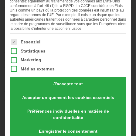
consentez également au traitement de vos données aux États-Unis
Vous êtes actuellement en tra…
conformément à l'art. 49 (1) lit. a RGPD. La CJCE considère les États-
Previous
◀︎
Nex
▶︎
Unis comme un pays où la protection des données est insuffisante au
Slide
Sli
regard des normes de l'UE. Par exemple, il existe un risque que les
First
Current
First
Current
First
Current
autorités américaines traitent des données à caractère personnel dans
slide
Slide
slide
Slide
slide
Slide
le cadre de programmes de surveillance sans que les Européens aient
details.
details.
details.
la possibilité d'intenter une action en justice.
Le succès se planifie
La liste suivante énumère les groupes de services pour les
Essenziell
Depuis 2002, des agriculteurs utilisent nos poulaillers mobiles, à
Statistiques
titre principal, à titre secondaire, comme activité
Marketing
complémentaire, ou en préparation d’une transmission
d’exploitation et échangent avec nous et entre eux. Grâce à nos
Médias externes
sondages annuels, nous recevons de nombreux et très
précieux retours d’expériences de la part de nos éleveurs.
J'accepte tout
Voici quelques exemples issus de notre brochure « Exemples
Accepter uniquement les cookies essentiels
de réussite », que vous pouvez commander
ici
.
Préférences individuelles en matière de
confidentialité
Quelle importance a l’activité d’élevage en
poulailler mobile « Hühnermobil » pour
Enregistrer le consentement