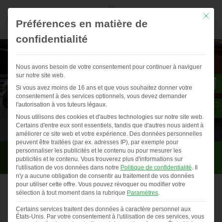
Mit die
Préférences en matière de
confidentialité
Nous avons besoin de votre consentement pour continuer à naviguer
sur notre site web.
Si vous avez moins de 16 ans et que vous souhaitez donner votre
consentement à des services optionnels, vous devez demander
l'autorisation à vos tuteurs légaux.
Nous utilisons des cookies et d'autres technologies sur notre site web.
Certains d'entre eux sont essentiels, tandis que d'autres nous aident à
améliorer ce site web et votre expérience.
Des données personnelles
peuvent être traitées (par ex. adresses IP), par exemple pour
Exemples de réussite
personnaliser les publicités et le contenu ou pour mesurer les
publicités et le contenu.
Vous trouverez plus d'informations sur
l'utilisation de vos données dans notre
Politique de confidentialité
.
Il
n'y a aucune obligation de consentir au traitement de vos données
pour utiliser cette offre.
Vous pouvez révoquer ou modifier votre
sélection à tout moment dans la rubrique
Paramètres
.
De l’herbe à portée de bec grâce à un poulailler mobile
Certains services traitent des données à caractère personnel aux
dans le Morbihan
États-Unis. Par votre consentement à l'utilisation de ces services, vous