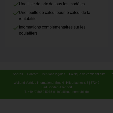
Une liste de prix de tous les modèles
Une feuille de calcul pour le calcul de la
rentabilité
Informations complémentaires sur les
poulaillers
Accueil
Contact
Mentions légales
Politique de confidentialité
Co
Weiland Vertrieb International GmbH | Hilberlachestr. 8 | 37242
Bad Sooden-Allendorf
T. +49 (0)5652 5075-0 | info@huehnermobil.de