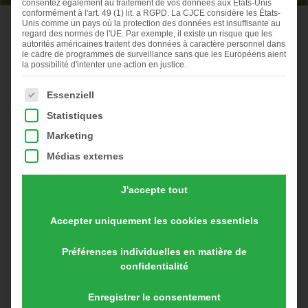
consentez également au traitement de vos données aux États-Unis
conformément à l'art. 49 (1) lit. a RGPD. La CJCE considère les États-
Unis comme un pays où la protection des données est insuffisante au
HüMo BASIS 100
regard des normes de l'UE. Par exemple, il existe un risque que les
autorités américaines traitent des données à caractère personnel dans
le cadre de programmes de surveillance sans que les Européens aient
la possibilité d'intenter une action en justice.
PLUS
La liste suivante énumère les groupes de services pour les
Essenziell
Statistiques
Notre petit accroche-regard - un aimant à
clients pour votre vente directe
Marketing
Médias externes
Que ce soit pour une utilisation de poules pondeuses
plus âgées, qui présentent encore une bonne
J'accepte tout
performance de ponte, comme aimant de clientèle avec
une belle bannière publicitaire ou pour la mise en place
Accepter uniquement les cookies essentiels
d’un modèle marketing avec des parrainages de poules :
Le petit apportera certainement beaucoup de joie à vous,
Préférences individuelles en matière de
confidentialité
à vos poules et à vos clients.
Enregistrer le consentement