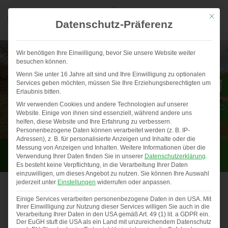
Mit die
Datenschutz-Präferenz
Wir benötigen Ihre Einwilligung, bevor Sie unsere Website weiter
besuchen können.
Wenn Sie unter 16 Jahre alt sind und Ihre Einwilligung zu optionalen
Services geben möchten, müssen Sie Ihre Erziehungsberechtigten um
Erlaubnis bitten.
Wir verwenden Cookies und andere Technologien auf unserer
Website. Einige von ihnen sind essenziell, während andere uns
helfen, diese Website und Ihre Erfahrung zu verbessern.
Personenbezogene Daten können verarbeitet werden (z. B. IP-
Adressen), z. B. für personalisierte Anzeigen und Inhalte oder die
HüMo BASIS 100 PLUS
Messung von Anzeigen und Inhalten.
Weitere Informationen über die
Verwendung Ihrer Daten finden Sie in unserer
Datenschutzerklärung
.
Es besteht keine Verpflichtung, in die Verarbeitung Ihrer Daten
einzuwilligen, um dieses Angebot zu nutzen.
Sie können Ihre Auswahl
jederzeit unter
Einstellungen
widerrufen oder anpassen.
Einige Services verarbeiten personenbezogene Daten in den USA. Mit
Gewinner Fotowettbewerb 2025
Ihrer Einwilligung zur Nutzung dieser Services willigen Sie auch in die
Auch in diesem Jahr haben uns …
Verarbeitung Ihrer Daten in den USA gemäß Art. 49 (1) lit. a GDPR ein.
Der EuGH stuft die USA als ein Land mit unzureichendem Datenschutz
Previous
◀︎
Nex
▶︎