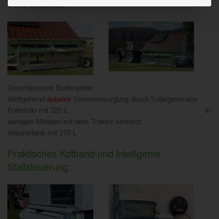
Volle Mobilität
Geschlossene Bodenplatte
Weitgehend
autarke
Stromversorgung durch Solargenerator
Futtersilo mit 320 L In
wenigen Minuten mit dem Traktor versetzt
Wassertank mit 270 L
Praktisches Kotband und intelligente
Stallsteuerung