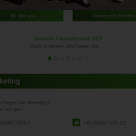
Wir über uns
Termine und Aktuelles
Gewinner Fotowettbewerb 2025
Auch in diesem Jahr haben uns …
First
Current
First
Current
First
Current
First
Current
First
Current
First
Current
First
Current
slide
Slide
slide
Slide
slide
Slide
slide
Slide
slide
Slide
slide
Slide
slide
Slide
details.
details.
details.
details.
details.
details.
details.
keting
n Fragen zum Marketing?
e sich gern.
(0)5652 5075-0
+49 (0)5652 5075-222