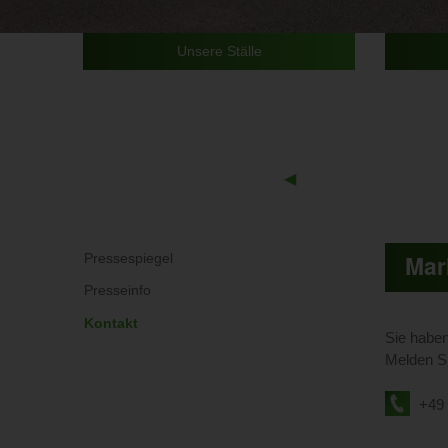
Unsere Ställe
Previous
◀︎
Slide
Mar
Pressespiegel
Presseinfo
Kontakt
Sie habe
Melden Si
+49 