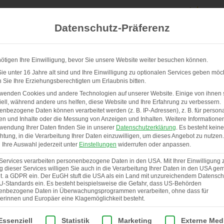
Datenschutz-Präferenz
ötigen Ihre Einwilligung, bevor Sie unsere Website weiter besuchen können.
e unter 16 Jahre alt sind und Ihre Einwilligung zu optionalen Services geben möc
Sie Ihre Erziehungsberechtigten um Erlaubnis bitten.
UNSERE STÄLLE & SERVICE
ÜBER UNS
rwenden Cookies und andere Technologien auf unserer Website. Einige von ihnen 
ell, während andere uns helfen, diese Website und Ihre Erfahrung zu verbessern.
nbezogene Daten können verarbeitet werden (z. B. IP-Adressen), z. B. für persona
en und Inhalte oder die Messung von Anzeigen und Inhalten.
Weitere Informatione
wendung Ihrer Daten finden Sie in unserer
Datenschutzerklärung
.
Es besteht keine
chtung, in die Verarbeitung Ihrer Daten einzuwilligen, um dieses Angebot zu nutzen.
Ihre Auswahl jederzeit unter
Einstellungen
widerrufen oder anpassen.
Services verarbeiten personenbezogene Daten in den USA. Mit Ihrer Einwilligung 
 dieser Services willigen Sie auch in die Verarbeitung Ihrer Daten in den USA gem
lit. a GDPR ein. Der EuGH stuft die USA als ein Land mit unzureichendem Datensch
U-Standards ein. Es besteht beispielsweise die Gefahr, dass US-Behörden
enbezogene Daten in Überwachungsprogrammen verarbeiten, ohne dass für
erinnen und Europäer eine Klagemöglichkeit besteht.
lgt eine Liste der Service-Gruppen, für die eine Einwilligung er
Essenziell
Statistik
Marketing
Externe Med