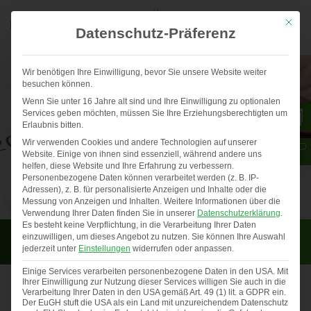
Mit die
Datenschutz-Präferenz
Wir benötigen Ihre Einwilligung, bevor Sie unsere Website weiter
besuchen können.
Wenn Sie unter 16 Jahre alt sind und Ihre Einwilligung zu optionalen
Services geben möchten, müssen Sie Ihre Erziehungsberechtigten um
Erlaubnis bitten.
Wir verwenden Cookies und andere Technologien auf unserer
Website. Einige von ihnen sind essenziell, während andere uns
helfen, diese Website und Ihre Erfahrung zu verbessern.
Personenbezogene Daten können verarbeitet werden (z. B. IP-
Adressen), z. B. für personalisierte Anzeigen und Inhalte oder die
Messung von Anzeigen und Inhalten.
Weitere Informationen über die
Verwendung Ihrer Daten finden Sie in unserer
Datenschutzerklärung
.
Es besteht keine Verpflichtung, in die Verarbeitung Ihrer Daten
Aktuelles
einzuwilligen, um dieses Angebot zu nutzen.
Sie können Ihre Auswahl
jederzeit unter
Einstellungen
widerrufen oder anpassen.
Einige Services verarbeiten personenbezogene Daten in den USA. Mit
Ihrer Einwilligung zur Nutzung dieser Services willigen Sie auch in die
Verarbeitung Ihrer Daten in den USA gemäß Art. 49 (1) lit. a GDPR ein.
Der EuGH stuft die USA als ein Land mit unzureichendem Datenschutz
Gewinner Fotowettbewerb 2025