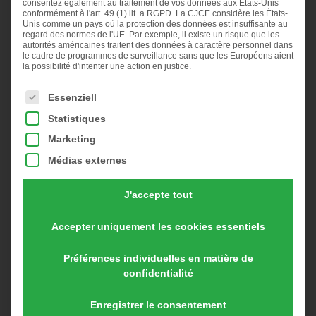
consentez également au traitement de vos données aux États-Unis
First
Current
First
Current
First
Current
conformément à l'art. 49 (1) lit. a RGPD. La CJCE considère les États-
slide
Slide
slide
Slide
slide
Slide
Unis comme un pays où la protection des données est insuffisante au
details.
details.
details.
regard des normes de l'UE. Par exemple, il existe un risque que les
HüMo PLUS Kombi II
autorités américaines traitent des données à caractère personnel dans
le cadre de programmes de surveillance sans que les Européens aient
la possibilité d'intenter une action en justice.
Le poulet mobile avec options PLUS
La liste suivante énumère les groupes de services pour les
Essenziell
Comme tous nos mobiles pour poules, le HüMo PLUS Kombi II
Statistiques
est équipé pour un fonctionnement autonome et est idéal pour
élever des poules pondeuses ou les élever/engraisser – ici tout
Marketing
le monde se sent à l’aise.
Médias externes
Stockage :
J'accepte tout
Nombre de poules autorisé selon TierSchNutztV : 354 animaux*
Nombre de poules autorisé selon le règlement bio CE : 300
Accepter uniquement les cookies essentiels
animaux*
Préférences individuelles en matière de
*
La densité de peuplement dans cette écurie est de 7 animaux
confidentialité
par mètre carré d’espace de mouvement. Cela signifie que la
superficie disponible pour les animaux est supérieure à celle
Enregistrer le consentement
requise par l’ordonnance sur le bien-être des animaux et