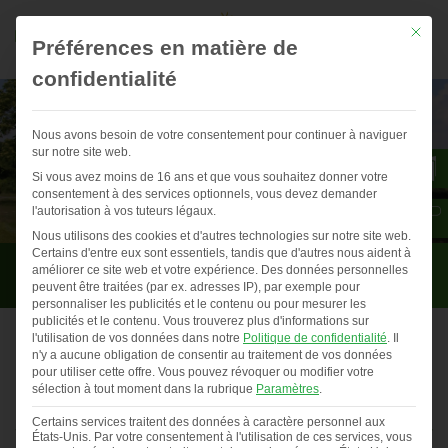
Mit die
Préférences en matière de
confidentialité
Nous avons besoin de votre consentement pour continuer à naviguer
sur notre site web.
Si vous avez moins de 16 ans et que vous souhaitez donner votre
consentement à des services optionnels, vous devez demander
l'autorisation à vos tuteurs légaux.
Nous utilisons des cookies et d'autres technologies sur notre site web.
Certains d'entre eux sont essentiels, tandis que d'autres nous aident à
HüMo PLUS Kombi II
améliorer ce site web et votre expérience.
Des données personnelles
peuvent être traitées (par ex. adresses IP), par exemple pour
personnaliser les publicités et le contenu ou pour mesurer les
publicités et le contenu.
Vous trouverez plus d'informations sur
l'utilisation de vos données dans notre
Politique de confidentialité
.
Il
n'y a aucune obligation de consentir au traitement de vos données
De l’herbe à portée de bec grâce à un poulailler mobile
pour utiliser cette offre.
Vous pouvez révoquer ou modifier votre
sélection à tout moment dans la rubrique
Paramètres
.
dans le Morbihan
Vous êtes actuellement en tra…
Certains services traitent des données à caractère personnel aux
Previous
◀︎
Nex
▶︎
États-Unis. Par votre consentement à l'utilisation de ces services, vous
Slide
Sli