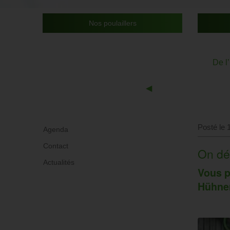
Nos poulaillers
De l
Previous
◀︎
Slide
Posté le 1
Agenda
Contact
On dé
Actualités
Vous p
Hühner