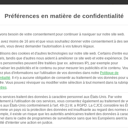
Préférences en matière de confidentialité
ons besoin de votre consentement pour continuer à naviguer sur notre site web.
 avez moins de 16 ans et que vous souhaitez donner votre consentement à des se
els, vous devez demander l'autorisation à vos tuteurs légaux.
POULAILLERS & SERVICE
À PROPOS DE NOUS
ilisons des cookies et d'autres technologies sur notre site web. Certains d'entre eu
els, tandis que d'autres nous aident à améliorer ce site web et votre expérience.
De
 personnelles peuvent être traitées (par ex. adresses IP), par exemple pour
aliser les publicités et le contenu ou pour mesurer les publicités et le contenu.
Vo
ez plus d'informations sur l'utilisation de vos données dans notre
Politique de
ntialité
.
Il n'y a aucune obligation de consentir au traitement de vos données pour ut
fre.
Vous pouvez révoquer ou modifier votre sélection à tout moment dans la rubriq
tres
.
s services traitent des données à caractère personnel aux États-Unis. Par votre
ement à l'utilisation de ces services, vous consentez également au traitement de 
 aux États-Unis conformément à l'art. 49 (1) lit. a RGPD. La CJCE considère les Ét
mme un pays où la protection des données est insuffisante au regard des normes d
mple, il existe un risque que les autorités américaines traitent des données à cara
el dans le cadre de programmes de surveillance sans que les Européens aient la
lité d'intenter une action en justice.