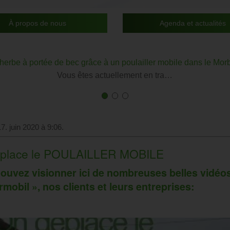
À propos de nous
Agenda et actualités
’herbe à portée de bec grâce à un poulailler mobile dans le Mor
Vous êtes actuellement en tra…
First
Current
First
Current
First
Current
slide
Slide
slide
Slide
slide
Slide
details.
details.
details.
7. juin 2020 à 9:06.
place le POULAILLER MOBILE
ouvez visionner ici de nombreuses belles vidéos 
mobil », nos clients et leurs entreprises: