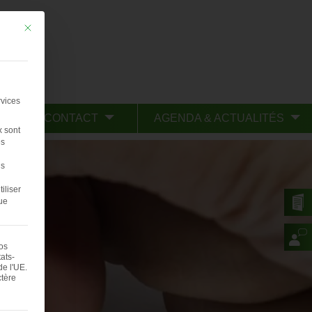
Mit diesem Button wird der Dialog geschlossen. Seine Funktionalität ist iden
rvices
CONTACT
AGENDA & ACTUALITÉS
x sont
s
us
iliser
ue
vos
ats-
e l'UE.
ctère