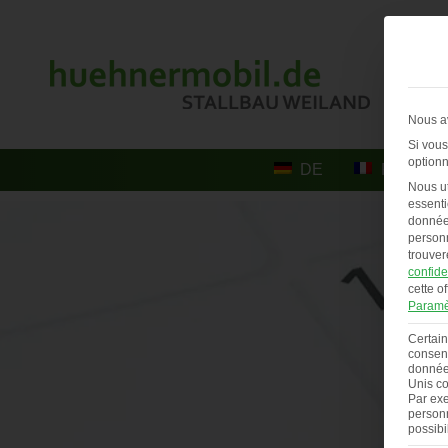
Nous av
Si vous
optionn
DE
FR
Nous ut
essenti
données
personn
trouver
confide
cette of
Paramè
Certain
consent
données
Unis co
Par exe
personn
possibi