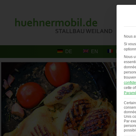
Nous av
Si vous
optionn
DE
EN
FR
Nous ut
essenti
données
personn
trouver
confide
cette of
Paramè
Certain
consent
données
Unis co
Par exe
personn
possibi