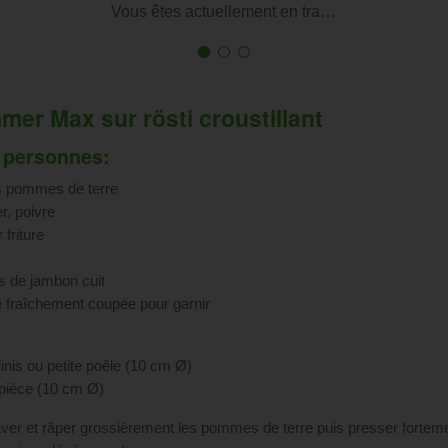
Vous êtes actuellement en tra…
First
Current
First
Current
First
Current
slide
Slide
slide
Slide
slide
Slide
details.
details.
details.
mer Max sur rösti croustillant
 personnes:
s pommes de terre
r, poivre
 friture
s de jambon cuit
e fraîchement coupée pour garnir
linis ou petite poêle (10 cm Ø)
pièce (10 cm Ø)
laver et râper grossièrement les pommes de terre puis presser fortem