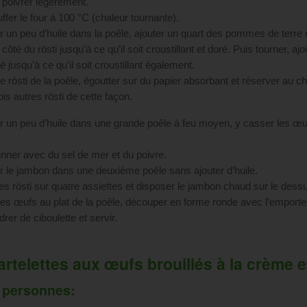
t poivrer légèrement.
ffer le four à 100 °C (chaleur tournante).
r un peu d’huile dans la poêle, ajouter un quart des pommes de terre 
 côté du rösti jusqu’à ce qu’il soit croustillant et doré. Puis tourner, ajo
té jusqu’à ce qu’il soit croustillant également.
le rösti de la poêle, égoutter sur du papier absorbant et réserver au c
ois autres rösti de cette façon.
r un peu d’huile dans une grande poêle à feu moyen, y casser les œufs 
nner avec du sel de mer et du poivre.
r le jambon dans une deuxième poêle sans ajouter d’huile.
les rösti sur quatre assiettes et disposer le jambon chaud sur le dess
 les œufs au plat de la poêle, découper en forme ronde avec l’emporte-
rer de ciboulette et servir.
tartelettes aux œufs brouillés à la crème e
 personnes: