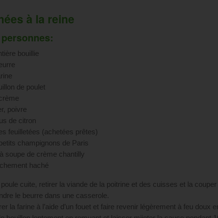
ées à la reine
 personnes:
tière bouillie
eurre
rine
illon de poulet
 crème
r, poivre
jus de citron
s feuilletées (achetées prêtes)
petits champignons de Paris
e à soupe de crème chantilly
aîchement haché
 poule cuite, retirer la viande de la poitrine et des cuisses et la coupe
ondre le beurre dans une casserole.
er la farine à l’aide d’un fouet et faire revenir légèrement à feu doux 