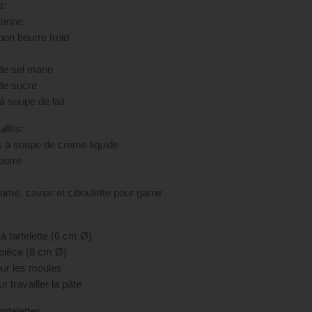
s:
farine
bon beurre froid
de sel marin
de sucre
 à soupe de lait
illés:
es à soupe de crème liquide
eurre
mé, caviar et ciboulette pour garnir
à tartelette (6 cm Ø)
pièce (8 cm Ø)
ur les moules
r travailler la pâte
artelettes: