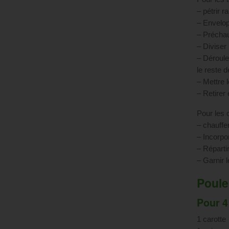
– pétrir r
– Envelop
– Préchau
– Diviser 
– Dérouler
le reste d
– Mettre 
– Retirer 
Pour les 
– chauffe
– Incorpo
– Répartir
– Garnir l
Poule
Pour 4
1 carotte