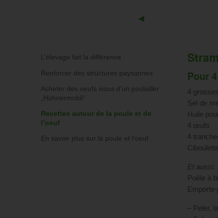
Previous
◀︎
Slide
Stram
L’élevage fait la différence
Pour 4
Renforcer des structures paysannes
Acheter des oeufs issus d’un poulailler
4 grosse
„Hühnermobil“
Sel de me
Recettes autour de la poule et de
Huile pour
l’oeuf
4 œufs
4 tranche
En savoir plus sur la poule et l’oeuf
Ciboulett
Et aussi:
Poêle à b
Emporte-
– Peler, 