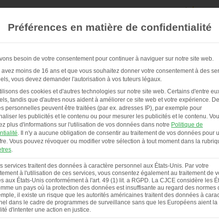
Préférences en matière de confidentialité
ons besoin de votre consentement pour continuer à naviguer sur notre site web.
 avez moins de 16 ans et que vous souhaitez donner votre consentement à des se
els, vous devez demander l'autorisation à vos tuteurs légaux.
POULAILLERS & SERVICE
À PROPOS DE NOUS
ilisons des cookies et d'autres technologies sur notre site web. Certains d'entre eu
els, tandis que d'autres nous aident à améliorer ce site web et votre expérience.
De
 personnelles peuvent être traitées (par ex. adresses IP), par exemple pour
aliser les publicités et le contenu ou pour mesurer les publicités et le contenu.
Vo
ez plus d'informations sur l'utilisation de vos données dans notre
Politique de
ntialité
.
Il n'y a aucune obligation de consentir au traitement de vos données pour ut
fre.
Vous pouvez révoquer ou modifier votre sélection à tout moment dans la rubriq
tres
.
s services traitent des données à caractère personnel aux États-Unis. Par votre
ement à l'utilisation de ces services, vous consentez également au traitement de 
 aux États-Unis conformément à l'art. 49 (1) lit. a RGPD. La CJCE considère les Ét
mme un pays où la protection des données est insuffisante au regard des normes d
mple, il existe un risque que les autorités américaines traitent des données à cara
el dans le cadre de programmes de surveillance sans que les Européens aient la
lité d'intenter une action en justice.