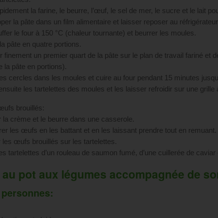
apidement la farine, le beurre, l’œuf, le sel de mer, le sucre et le lait p
per la pâte dans un film alimentaire et laisser reposer au réfrigérate
ffer le four à 150 °C (chaleur tournante) et beurrer les moules.
la pâte en quatre portions.
 finement un premier quart de la pâte sur le plan de travail fariné et 
e la pâte en portions).
les cercles dans les moules et cuire au four pendant 15 minutes jusqu
ensuite les tartelettes des moules et les laisser refroidir sur une grille
œufs brouillés:
r la crème et le beurre dans une casserole.
rer les œufs en les battant et en les laissant prendre tout en remuant.
 les œufs brouillés sur les tartelettes.
es tartelettes d’un rouleau de saumon fumé, d’une cuillerée de caviar e
 au pot aux légumes accompagnée de son r
 personnes: