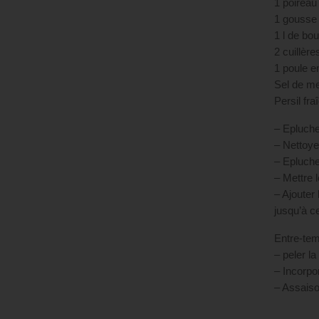
1 poireau 
1 gousse 
1 l de bou
2 cuillère
1 poule en
Sel de me
Persil fr
– Epluche
– Nettoye
– Eplucher
– Mettre 
– Ajouter 
jusqu’à ce
Entre-tem
– peler la
– Incorpor
– Assaiso