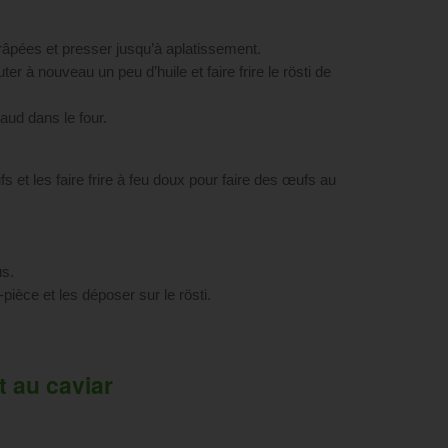
râpées et presser jusqu’à aplatissement.
uter à nouveau un peu d’huile et faire frire le rösti de
haud dans le four.
et les faire frire à feu doux pour faire des œufs au
us.
pièce et les déposer sur le rösti.
t au caviar