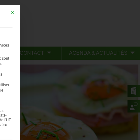
Mit diesem Button wird der Dialog geschlossen. Seine Funktionalität ist iden
rvices
CONTACT
AGENDA & ACTUALITÉS
x sont
s
us
iliser
ue
vos
ats-
e l'UE.
ctère