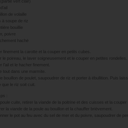
(partie vert clair)
d’ail
illon de volaille
s à soupe de riz
tière bouillie
r, poivre
aîchement haché
r finement la carotte et la couper en petits cubes.
r le poireau, le laver soigneusement et le couper en petites rondelles.
 l’ail et le hacher finement.
le tout dans une marmite.
le bouillon de poulet, saupoudrer de riz et porter à ébullition. Puis la
 que le riz soit cuit.
ps :
 poule cuite, retirer la viande de la poitrine et des cuisses et la coupe
er la viande de la poule au bouillon et la chauffer brièvement.
nner le pot au feu avec du sel de mer et du poivre, saupoudrer de pers