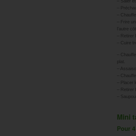
– Saler e
– Préchau
– Chauffe
– Frire un
l’autre cô
– Retirer 
– Cuire tr
– Chauffe
plat.
– Assaiso
– Chauffe
– Placer 
– Retirer
– Saupoud
Mini 
Pour 4