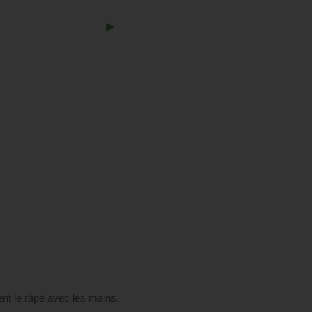
Next
▶︎
Slide
ent le râpé avec les mains.