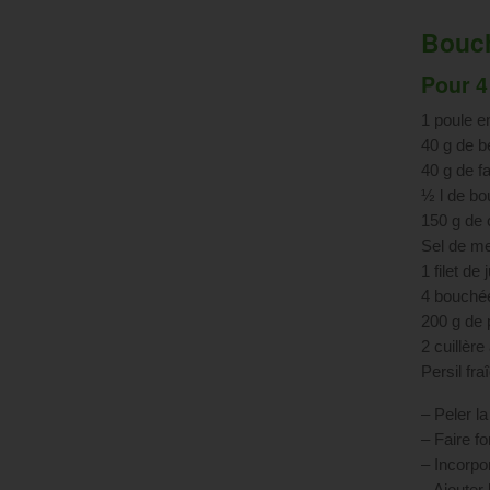
Bouch
Pour 4
1 poule en
40 g de b
40 g de fa
½ l de bou
150 g de
Sel de me
1 filet de 
4 bouchée
200 g de 
2 cuillèr
Persil fr
– Peler la
– Faire f
– Incorpor