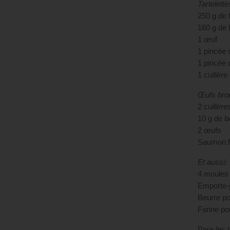
Tartelette
250 g de 
160 g de 
1 œuf
1 pincée 
1 pincée 
1 cuillère
Œufs brou
2 cuillèr
10 g de b
2 œufs
Saumon fu
Et aussi:
4 moules 
Emporte-
Beurre po
Farine pou
Pour les t