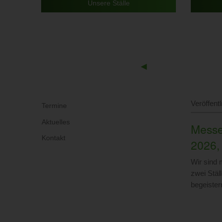
Unsere Ställe
Previous
◀︎
Slide
Veröffent
Termine
Aktuelles
Messe
Kontakt
2026,
Wir sind 
zwei Stäl
begeister