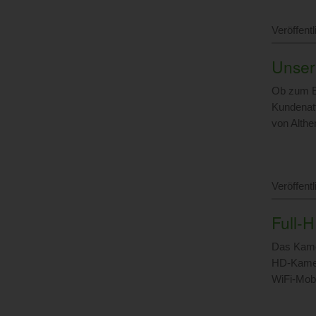
Veröffent
Unser 
Ob zum Ei
Kundenat
von Alth
Veröffent
Full-
Das Kamer
HD-Kamer
WiFi-Mobi