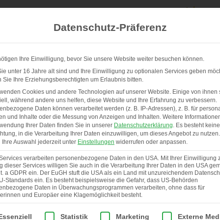
Datenschutz-Präferenz
ötigen Ihre Einwilligung, bevor Sie unsere Website weiter besuchen können.
e unter 16 Jahre alt sind und Ihre Einwilligung zu optionalen Services geben möc
Sie Ihre Erziehungsberechtigten um Erlaubnis bitten.
UNSERE STÄLLE & SERVICE
ÜBER UNS
rwenden Cookies und andere Technologien auf unserer Website. Einige von ihnen 
ell, während andere uns helfen, diese Website und Ihre Erfahrung zu verbessern.
nbezogene Daten können verarbeitet werden (z. B. IP-Adressen), z. B. für persona
en und Inhalte oder die Messung von Anzeigen und Inhalten.
Weitere Informatione
wendung Ihrer Daten finden Sie in unserer
Datenschutzerklärung
.
Es besteht keine
chtung, in die Verarbeitung Ihrer Daten einzuwilligen, um dieses Angebot zu nutzen.
Ihre Auswahl jederzeit unter
Einstellungen
widerrufen oder anpassen.
Services verarbeiten personenbezogene Daten in den USA. Mit Ihrer Einwilligung 
 dieser Services willigen Sie auch in die Verarbeitung Ihrer Daten in den USA gem
lit. a GDPR ein. Der EuGH stuft die USA als ein Land mit unzureichendem Datensch
U-Standards ein. Es besteht beispielsweise die Gefahr, dass US-Behörden
enbezogene Daten in Überwachungsprogrammen verarbeiten, ohne dass für
erinnen und Europäer eine Klagemöglichkeit besteht.
lgt eine Liste der Service-Gruppen, für die eine Einwilligung er
Essenziell
Statistik
Marketing
Externe Med