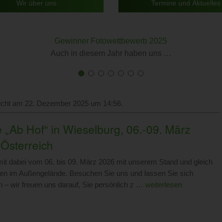
Wir über uns
Termine und Aktuelles
Gewinner Fotowettbewerb 2025
Auch in diesem Jahr haben uns …
First
Current
First
Current
First
Current
First
Current
First
Current
First
Current
First
Current
slide
Slide
slide
Slide
slide
Slide
slide
Slide
slide
Slide
slide
Slide
slide
Slide
details.
details.
details.
details.
details.
details.
details.
licht am 22. Dezember 2025 um 14:56.
 „Ab Hof“ in Wieselburg, 06.-09. März
 Österreich
mit dabei vom 06. bis 09. März 2026 mit unserem Stand und gleich
len im Außengelände. Besuchen Sie uns und lassen Sie sich
n – wir freuen uns darauf, Sie persönlich z …
weiterlesen