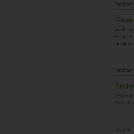
Veröffent
Gewin
Auch in d
Fotos err
Abstimme
Veröffent
Stelle
Folgende 
Vertrieb:
Veröffent