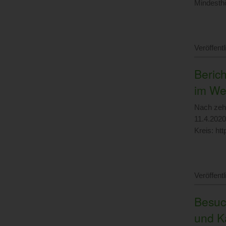
Mindesth
Veröffent
Berich
im We
Nach zehn
11.4.2020
Kreis: h
Veröffent
Besuc
und K