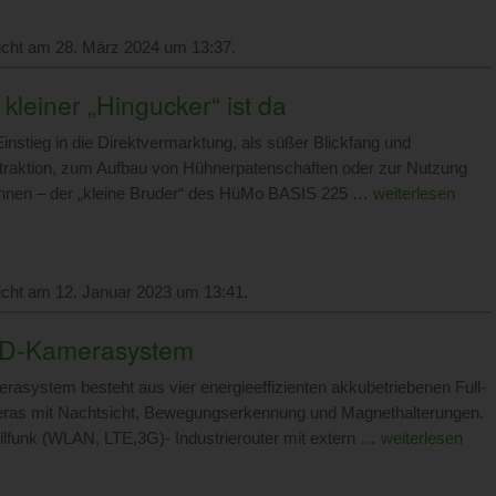
licht am 28. März 2024 um 13:37.
kleiner „Hingucker“ ist da
nstieg in die Direktvermarktung, als süßer Blickfang und
traktion, zum Aufbau von Hühnerpatenschaften oder zur Nutzung
ennen – der „kleine Bruder“ des HüMo BASIS 225 …
weiterlesen
licht am 12. Januar 2023 um 13:41.
HD-Kamerasystem
asystem besteht aus vier energieeffizienten akkubetriebenen Full-
as mit Nachtsicht, Bewegungserkennung und Magnethalterungen.
lfunk (WLAN, LTE,3G)- Industrierouter mit extern …
weiterlesen