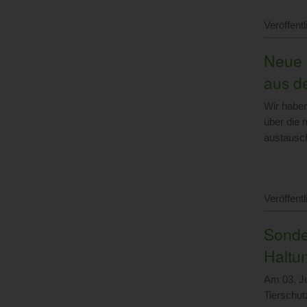
Veröffent
Neue 
aus d
Wir haben
über die
austausch
Veröffent
Sonde
Haltu
Am 03. Ju
Tierschut