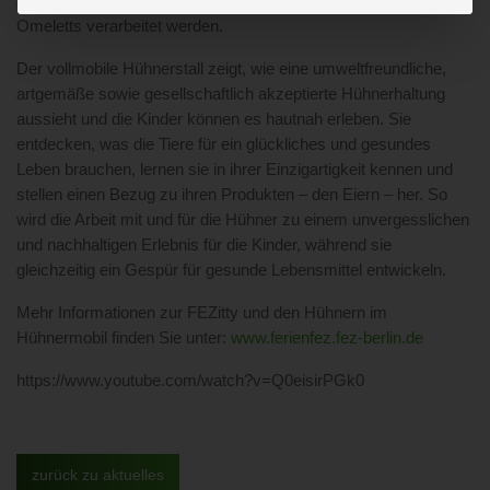
anschließend sortiert, vermarktet oder zu leckeren Waffeln und
Omeletts verarbeitet werden.
Der vollmobile Hühnerstall zeigt, wie eine umweltfreundliche,
artgemäße sowie gesellschaftlich akzeptierte Hühnerhaltung
aussieht und die Kinder können es hautnah erleben. Sie
entdecken, was die Tiere für ein glückliches und gesundes
Leben brauchen, lernen sie in ihrer Einzigartigkeit kennen und
stellen einen Bezug zu ihren Produkten – den Eiern – her. So
wird die Arbeit mit und für die Hühner zu einem unvergesslichen
und nachhaltigen Erlebnis für die Kinder, während sie
gleichzeitig ein Gespür für gesunde Lebensmittel entwickeln.
Mehr Informationen zur FEZitty und den Hühnern im
Hühnermobil finden Sie unter:
www.ferienfez.fez-berlin.de
https://www.youtube.com/watch?v=Q0eisirPGk0
zurück zu aktuelles