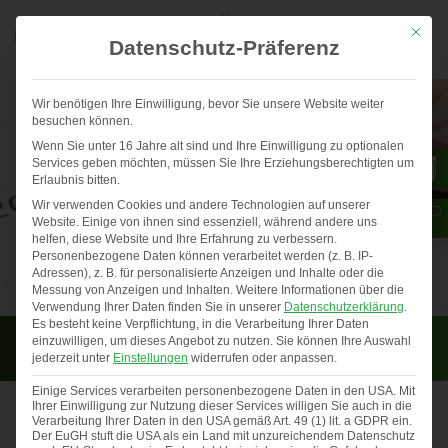
Mit die
Datenschutz-Präferenz
Wir benötigen Ihre Einwilligung, bevor Sie unsere Website weiter
besuchen können.
Wenn Sie unter 16 Jahre alt sind und Ihre Einwilligung zu optionalen
Services geben möchten, müssen Sie Ihre Erziehungsberechtigten um
Erlaubnis bitten.
Wir verwenden Cookies und andere Technologien auf unserer
Website. Einige von ihnen sind essenziell, während andere uns
helfen, diese Website und Ihre Erfahrung zu verbessern.
Personenbezogene Daten können verarbeitet werden (z. B. IP-
Adressen), z. B. für personalisierte Anzeigen und Inhalte oder die
Messung von Anzeigen und Inhalten.
Weitere Informationen über die
Verwendung Ihrer Daten finden Sie in unserer
Datenschutzerklärung
.
Es besteht keine Verpflichtung, in die Verarbeitung Ihrer Daten
Aktuelles
einzuwilligen, um dieses Angebot zu nutzen.
Sie können Ihre Auswahl
jederzeit unter
Einstellungen
widerrufen oder anpassen.
Einige Services verarbeiten personenbezogene Daten in den USA. Mit
Ihrer Einwilligung zur Nutzung dieser Services willigen Sie auch in die
Verarbeitung Ihrer Daten in den USA gemäß Art. 49 (1) lit. a GDPR ein.
Der EuGH stuft die USA als ein Land mit unzureichendem Datenschutz
Gewinner Fotowettbewerb 2025