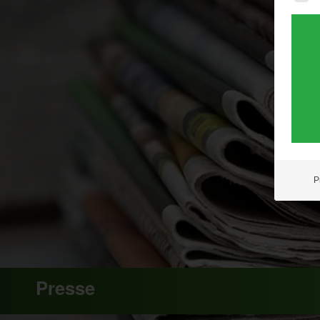
P
Presse