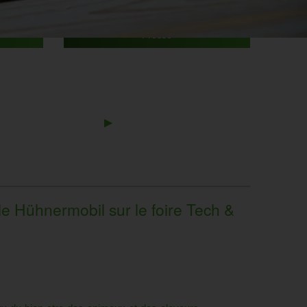
Presse
Next
▶︎
Slide
 le Hühnermobil sur le foire Tech &