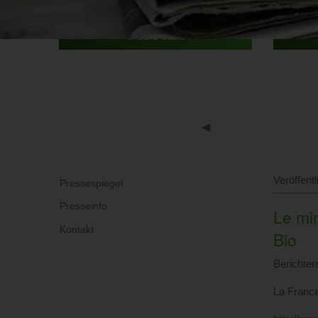
Unsere Ställe
Previous
◀︎
Slide
Veröffent
Pressespiegel
Presseinfo
Le min
Kontakt
Bio
Berichter
La France