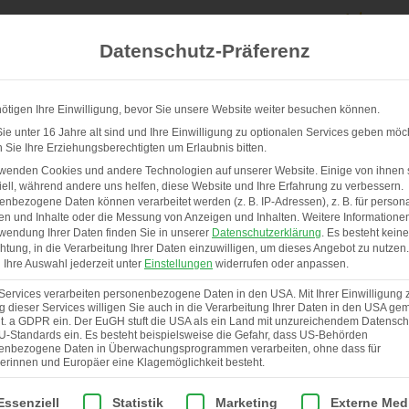
Datenschutz-Präferenz
ötigen Ihre Einwilligung, bevor Sie unsere Website weiter besuchen können.
e unter 16 Jahre alt sind und Ihre Einwilligung zu optionalen Services geben möc
Sie Ihre Erziehungsberechtigten um Erlaubnis bitten.
UNSERE STÄLLE & SERVICE
ÜBER UNS
rwenden Cookies und andere Technologien auf unserer Website. Einige von ihnen 
ell, während andere uns helfen, diese Website und Ihre Erfahrung zu verbessern.
nbezogene Daten können verarbeitet werden (z. B. IP-Adressen), z. B. für persona
en und Inhalte oder die Messung von Anzeigen und Inhalten.
Weitere Informatione
wendung Ihrer Daten finden Sie in unserer
Datenschutzerklärung
.
Es besteht keine
chtung, in die Verarbeitung Ihrer Daten einzuwilligen, um dieses Angebot zu nutzen.
Ihre Auswahl jederzeit unter
Einstellungen
widerrufen oder anpassen.
Services verarbeiten personenbezogene Daten in den USA. Mit Ihrer Einwilligung 
 dieser Services willigen Sie auch in die Verarbeitung Ihrer Daten in den USA gem
lit. a GDPR ein. Der EuGH stuft die USA als ein Land mit unzureichendem Datensch
U-Standards ein. Es besteht beispielsweise die Gefahr, dass US-Behörden
enbezogene Daten in Überwachungsprogrammen verarbeiten, ohne dass für
erinnen und Europäer eine Klagemöglichkeit besteht.
lgt eine Liste der Service-Gruppen, für die eine Einwilligung er
Essenziell
Statistik
Marketing
Externe Med