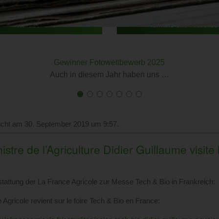
Wir über uns
Termine und Aktuelles
Gewinner Fotowettbewerb 2025
Auch in diesem Jahr haben uns …
First
Current
First
Current
First
Current
First
Current
First
Current
First
Current
First
Current
slide
Slide
slide
Slide
slide
Slide
slide
Slide
slide
Slide
slide
Slide
slide
Slide
details.
details.
details.
details.
details.
details.
details.
licht am 30. September 2019 um 9:57.
istre de l’Agriculture Didier Guillaume visite
stattung der La France Agricole zur Messe Tech & Bio in Frankreich:
 Agricole revient sur le foire Tech & Bio en France: