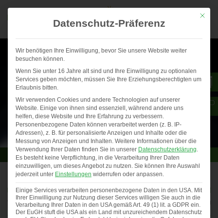
Mit die
Datenschutz-Präferenz
Wir benötigen Ihre Einwilligung, bevor Sie unsere Website weiter
besuchen können.
Wenn Sie unter 16 Jahre alt sind und Ihre Einwilligung zu optionalen
Services geben möchten, müssen Sie Ihre Erziehungsberechtigten um
Erlaubnis bitten.
Wir verwenden Cookies und andere Technologien auf unserer
Website. Einige von ihnen sind essenziell, während andere uns
helfen, diese Website und Ihre Erfahrung zu verbessern.
Personenbezogene Daten können verarbeitet werden (z. B. IP-
Adressen), z. B. für personalisierte Anzeigen und Inhalte oder die
Messung von Anzeigen und Inhalten.
Weitere Informationen über die
Verwendung Ihrer Daten finden Sie in unserer
Datenschutzerklärung
.
Es besteht keine Verpflichtung, in die Verarbeitung Ihrer Daten
einzuwilligen, um dieses Angebot zu nutzen.
Sie können Ihre Auswahl
jederzeit unter
Einstellungen
widerrufen oder anpassen.
b 2025
Stellenangebot Vertriebsmitarbe
Einige Services verarbeiten personenbezogene Daten in den USA. Mit
Ihrer Einwilligung zur Nutzung dieser Services willigen Sie auch in die
n uns …
Folgende Stelle haben wir de
Verarbeitung Ihrer Daten in den USA gemäß Art. 49 (1) lit. a GDPR ein.
Der EuGH stuft die USA als ein Land mit unzureichendem Datenschutz
Previous
◀︎
Nex
▶︎