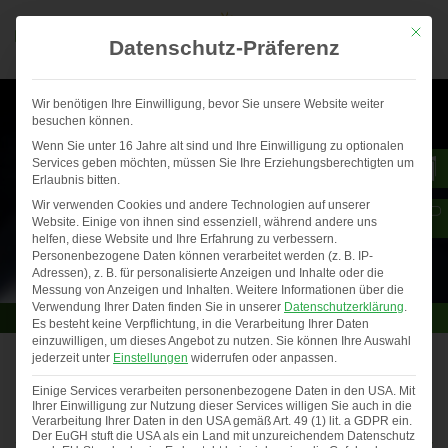
Mit die
Datenschutz-Präferenz
Wir benötigen Ihre Einwilligung, bevor Sie unsere Website weiter
besuchen können.
Wenn Sie unter 16 Jahre alt sind und Ihre Einwilligung zu optionalen
Services geben möchten, müssen Sie Ihre Erziehungsberechtigten um
Erlaubnis bitten.
Wir verwenden Cookies und andere Technologien auf unserer
Website. Einige von ihnen sind essenziell, während andere uns
helfen, diese Website und Ihre Erfahrung zu verbessern.
Personenbezogene Daten können verarbeitet werden (z. B. IP-
Adressen), z. B. für personalisierte Anzeigen und Inhalte oder die
Messung von Anzeigen und Inhalten.
Weitere Informationen über die
Verwendung Ihrer Daten finden Sie in unserer
Datenschutzerklärung
.
Es besteht keine Verpflichtung, in die Verarbeitung Ihrer Daten
einzuwilligen, um dieses Angebot zu nutzen.
Sie können Ihre Auswahl
jederzeit unter
Einstellungen
widerrufen oder anpassen.
Gewinner Fotowettbewerb 2025
Einige Services verarbeiten personenbezogene Daten in den USA. Mit
Ihrer Einwilligung zur Nutzung dieser Services willigen Sie auch in die
Auch in diesem Jahr haben uns …
Verarbeitung Ihrer Daten in den USA gemäß Art. 49 (1) lit. a GDPR ein.
Der EuGH stuft die USA als ein Land mit unzureichendem Datenschutz
Previous
◀︎
Nex
▶︎