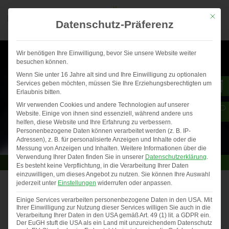
Mit die
Datenschutz-Präferenz
Wir benötigen Ihre Einwilligung, bevor Sie unsere Website weiter
besuchen können.
Wenn Sie unter 16 Jahre alt sind und Ihre Einwilligung zu optionalen
Services geben möchten, müssen Sie Ihre Erziehungsberechtigten um
Erlaubnis bitten.
Wir verwenden Cookies und andere Technologien auf unserer
Website. Einige von ihnen sind essenziell, während andere uns
helfen, diese Website und Ihre Erfahrung zu verbessern.
Personenbezogene Daten können verarbeitet werden (z. B. IP-
Adressen), z. B. für personalisierte Anzeigen und Inhalte oder die
Messung von Anzeigen und Inhalten.
Weitere Informationen über die
Verwendung Ihrer Daten finden Sie in unserer
Datenschutzerklärung
.
Es besteht keine Verpflichtung, in die Verarbeitung Ihrer Daten
einzuwilligen, um dieses Angebot zu nutzen.
Sie können Ihre Auswahl
jederzeit unter
Einstellungen
widerrufen oder anpassen.
Gewinner Fotowettbewerb 2025
Einige Services verarbeiten personenbezogene Daten in den USA. Mit
Ihrer Einwilligung zur Nutzung dieser Services willigen Sie auch in die
Auch in diesem Jahr haben uns …
Verarbeitung Ihrer Daten in den USA gemäß Art. 49 (1) lit. a GDPR ein.
Der EuGH stuft die USA als ein Land mit unzureichendem Datenschutz
Previous
◀︎
Nex
▶︎