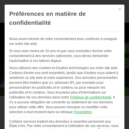
Mit die
Préférences en matière de
confidentialité
Nous avons besoin de votre consentement pour continuer à naviguer
sur notre site web.
Si vous avez moins de 16 ans et que vous souhaitez donner votre
consentement à des services optionnels, vous devez demander
l'autorisation à vos tuteurs légaux.
Nous utilisons des cookies et d'autres technologies sur notre site web.
Certains d'entre eux sont essentiels, tandis que d'autres nous aident à
améliorer ce site web et votre expérience.
Des données personnelles
peuvent être traitées (par ex. adresses IP), par exemple pour
personnaliser les publicités et le contenu ou pour mesurer les
publicités et le contenu.
Vous trouverez plus d'informations sur
l'utilisation de vos données dans notre
Politique de confidentialité
.
Il
n'y a aucune obligation de consentir au traitement de vos données
pour utiliser cette offre.
Vous pouvez révoquer ou modifier votre
sélection à tout moment dans la rubrique
Paramètres
.
De l’herbe à portée de bec grâce à un poulailler mobile
dans le Morbihan
Certains services traitent des données à caractère personnel aux
États-Unis. Par votre consentement à l'utilisation de ces services, vous
Vous êtes actuellement en tra…