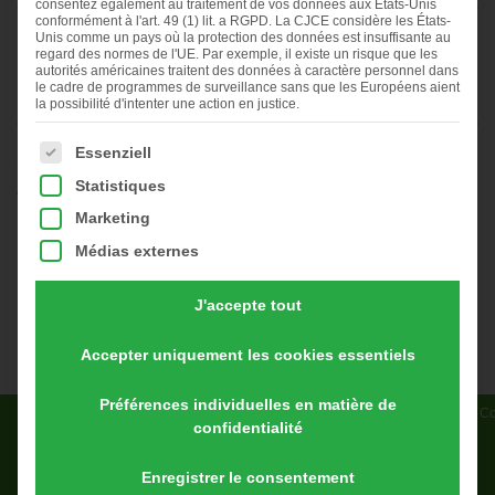
Previous
◀︎
Nex
▶︎
consentez également au traitement de vos données aux États-Unis
conformément à l'art. 49 (1) lit. a RGPD. La CJCE considère les États-
Slide
Sli
Unis comme un pays où la protection des données est insuffisante au
First
Current
First
Current
First
Current
regard des normes de l'UE. Par exemple, il existe un risque que les
slide
Slide
slide
Slide
slide
Slide
autorités américaines traitent des données à caractère personnel dans
details.
details.
details.
le cadre de programmes de surveillance sans que les Européens aient
Posté le 17. juin 2020 à 9:06.
la possibilité d'intenter une action en justice.
La liste suivante énumère les groupes de services pour les
On déplace le POULAILLER MOBILE
Essenziell
Statistiques
Vous pouvez visionner ici de nombreuses belles vidéos
Marketing
informatives sur les poulaillers « Hühnermobil », nos clients et
leurs entreprises: Vous êtes actuellement en train de consulter
Médias externes
le co …
lire la suite
J'accepte tout
Accepter uniquement les cookies essentiels
Préférences individuelles en matière de
Accueil
Contact
Mentions légales
Politique de confidentialité
Co
confidentialité
Weiland Vertrieb International GmbH | Hilberlachestr. 8 | 37242
Bad Sooden-Allendorf
Enregistrer le consentement
T. +49 (0)5652 5075-0 | info@huehnermobil.de