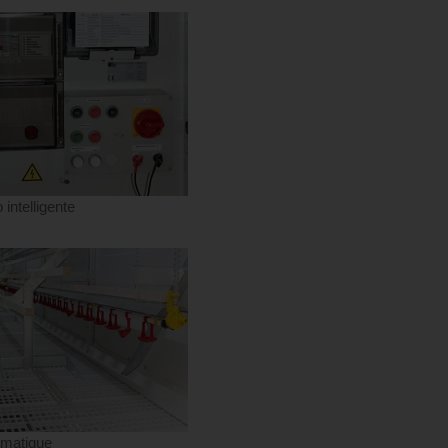
ntelligente
omatique