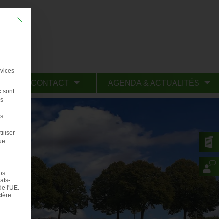
Mit diesem Button wird der Dialog geschlossen. Seine Funktionalität ist iden
rvices
CONTACT
AGENDA & ACTUALITÉS
x sont
s
us
iliser
ue
vos
ats-
e l'UE.
ctère