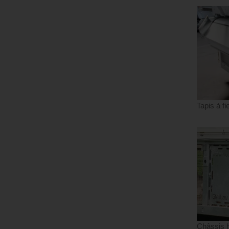
Tapis à fi
Châssis h