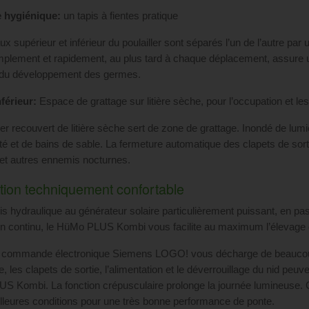
 hygiénique:
un tapis à fientes pratique
x supérieur et inférieur du poulailler sont séparés l’un de l’autre par u
mplement et rapidement, au plus tard à chaque déplacement, assure un
n du développement des germes.
férieur:
Espace de grattage sur litière sèche, pour l’occupation et le
er recouvert de litière sèche sert de zone de grattage. Inondé de lum
té et de bains de sable. La fermeture automatique des clapets de sortie
et autres ennemis nocturnes.
tion techniquement confortable
s hydraulique au générateur solaire particulièrement puissant, en pass
en continu, le HüMo PLUS Kombi vous facilite au maximum l’élevage 
e commande électronique Siemens LOGO! vous décharge de beaucoup 
e, les clapets de sortie, l’alimentation et le déverrouillage du nid peu
 Kombi. La fonction crépusculaire prolonge la journée lumineuse. 
illeures conditions pour une très bonne performance de ponte.