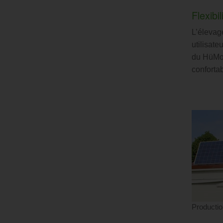
Flexibi
L’élevag
utilisate
du HüMo 
confortab
Productio