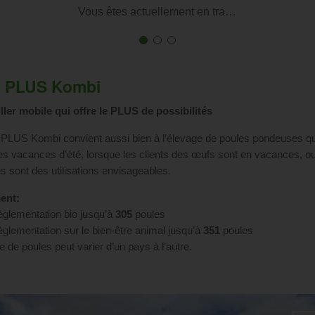
Vous êtes actuellement en tra…
First
Current
First
Current
First
Current
slide
Slide
slide
Slide
slide
Slide
details.
details.
details.
 PLUS Kombi
ller mobile qui offre le PLUS de possibilités
LUS Kombi convient aussi bien à l’élevage de poules pondeuses qu
es vacances d’été, lorsque les clients des œufs sont en vacances, o
 sont des utilisations envisageables.
ent:
règlementation bio jusqu’à
305
poules
règlementation sur le bien-être animal jusqu’à
351
poules
 de poules peut varier d’un pays à l’autre.