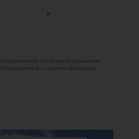
Next
▶︎
Slide
’à l’engraissement. Une période d’engraissement
u l’engraissement des coqs frères de vos poules