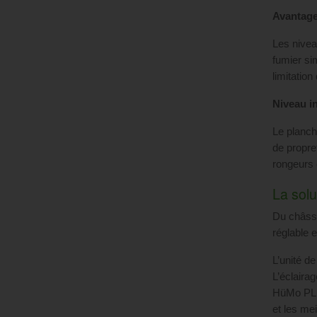
Avantage
Les niveau
fumier si
limitatio
Niveau in
Le planch
de propre
rongeurs 
La solu
Du châssi
réglable 
L’unité d
L’éclairag
HüMo PLUS
et les me