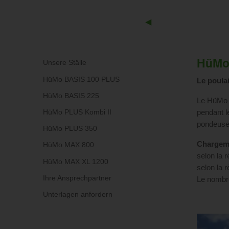
Previous
◀︎
Slide
HüMo
Unsere Ställe
HüMo BASIS 100 PLUS
Le poulai
HüMo BASIS 225
Le HüMo P
HüMo PLUS Kombi II
pendant l
pondeuses
HüMo PLUS 350
Chargem
HüMo MAX 800
selon la 
HüMo MAX XL 1200
selon la 
Ihre Ansprechpartner
Le nombre
Unterlagen anfordern