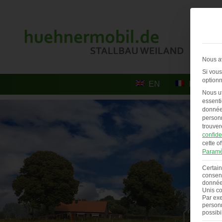
Nous av
Si vous
optionn
EN
FR
Nous ut
essenti
données
personn
trouver
confide
cette of
Paramè
Certain
consent
données
Unis co
Par exe
personn
possibi