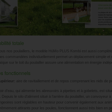
ilité totale
us nos poulaillers, le modèle HüMo PLUS Kombi est aussi complète
ues commandées individuellement permet un déplacement simple et rapid
aïque sur le toit du poulailler assure une alimentation en énergie indé
s fonctionnels
upérieur:
aire de ravitaillement et de repos comprenant les nids de p
ir d’eau, qui alimente les abreuvoirs à pipettes et à gobelets, est situé à
r. Depuis le silo d’aliment situé à l’arrière du poulailler, un convoyeu
ngeoires sont réglables en hauteur pour convenir également aux anim
xtrêmement attirants pour les poules, fonctionnent aussi très bien en p