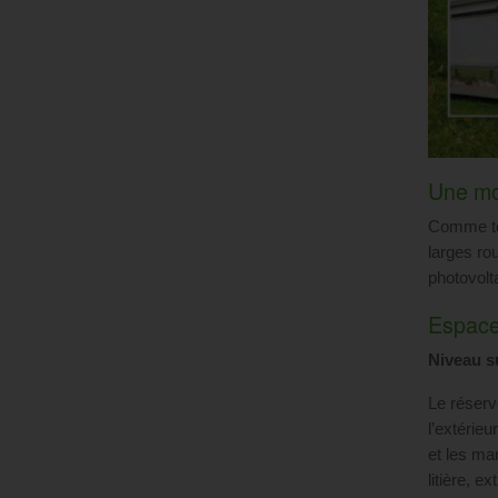
Une mob
Comme to
larges ro
photovolt
Espace
Niveau s
Le réservo
l’extérieu
et les ma
litière, e