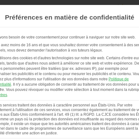
Préférences en matière de confidentialité
ons besoin de votre consentement pour continuer à naviguer sur notre site web.
 avez moins de 16 ans et que vous souhaitez donner votre consentement à des se
els, vous devez demander l'autorisation à vos tuteurs légaux.
POULAILLERS & SERVICE
À PROPOS DE NOUS
ilisons des cookies et d'autres technologies sur notre site web. Certains d'entre eu
els, tandis que d'autres nous aident à améliorer ce site web et votre expérience.
De
 personnelles peuvent être traitées (par ex. adresses IP), par exemple pour
aliser les publicités et le contenu ou pour mesurer les publicités et le contenu.
Vo
ez plus d'informations sur l'utilisation de vos données dans notre
Politique de
ntialité
.
Il n'y a aucune obligation de consentir au traitement de vos données pour ut
fre.
Vous pouvez révoquer ou modifier votre sélection à tout moment dans la rubriq
tres
.
s services traitent des données à caractère personnel aux États-Unis. Par votre
ement à l'utilisation de ces services, vous consentez également au traitement de 
 aux États-Unis conformément à l'art. 49 (1) lit. a RGPD. La CJCE considère les Ét
mme un pays où la protection des données est insuffisante au regard des normes d
mple, il existe un risque que les autorités américaines traitent des données à cara
el dans le cadre de programmes de surveillance sans que les Européens aient la
lité d'intenter une action en justice.