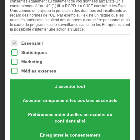
consentez également au traitement de vos données aux États-Unis
dans le Morbihan
conformément à l'art. 49 (1) lit. a RGPD. La CJCE considère les États-
Unis comme un pays où la protection des données est insuffisante au
Vous êtes actuellement en tra…
regard des normes de l'UE. Par exemple, il existe un risque que les
Previous
◀︎
Nex
▶︎
autorités américaines traitent des données à caractère personnel dans
Slide
Sli
le cadre de programmes de surveillance sans que les Européens aient
First
Current
First
Current
First
Current
la possibilité d'intenter une action en justice.
slide
Slide
slide
Slide
slide
Slide
details.
details.
details.
La liste suivante énumère les groupes de services pour les
- Événements et foires en 2021,
Essenziell
Statistiques
Chers visiteurs,
Marketing
Médias externes
en raison de la situation actuelle, nous avons considéré qu’il
était de notre responsabilité d’annuler notre participation aux
J'accepte tout
foires de cette année.
La santé de nos clients, visiteurs et collègues ainsi que le
Accepter uniquement les cookies essentiels
maintien de notre équipe de service et de conseil sont notre
priorité absolue.
Préférences individuelles en matière de
Nous ne pouvons le garantir qu’en continuant à fonctionner de
confidentialité
manière saine et avec notre équipe complète depuis le siège de
notre entreprise.
Enregistrer le consentement