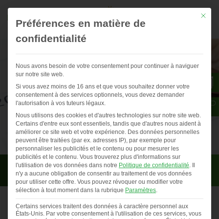
Mit die
Préférences en matière de
confidentialité
Nous avons besoin de votre consentement pour continuer à naviguer
sur notre site web.
Si vous avez moins de 16 ans et que vous souhaitez donner votre
consentement à des services optionnels, vous devez demander
l'autorisation à vos tuteurs légaux.
Nous utilisons des cookies et d'autres technologies sur notre site web.
Certains d'entre eux sont essentiels, tandis que d'autres nous aident à
améliorer ce site web et votre expérience.
Des données personnelles
peuvent être traitées (par ex. adresses IP), par exemple pour
personnaliser les publicités et le contenu ou pour mesurer les
publicités et le contenu.
Vous trouverez plus d'informations sur
Agenda
l'utilisation de vos données dans notre
Politique de confidentialité
.
Il
n'y a aucune obligation de consentir au traitement de vos données
pour utiliser cette offre.
Vous pouvez révoquer ou modifier votre
sélection à tout moment dans la rubrique
Paramètres
.
Certains services traitent des données à caractère personnel aux
De l’herbe à portée de bec grâce à un poulailler mobile
États-Unis. Par votre consentement à l'utilisation de ces services, vous