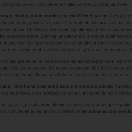
 c’est pour cela qu’instinctivement, elles sont les plus recherchées.
époque, chaque poule pondait environ 20 œufs par an.
Lorsqu’une p
s endroits pour y pondre ses œufs. Les œufs du nid qui n’avait pas été t
nsuite couvés. Ce n’était que lorsque la poule était restée à couver 
ins pouvaient éclore. Bien sûr, uniquement si le coq les avait fécond
r chaque œuf, les spermatozoïdes s’accumulaient dans une sorte de gout
e pour un certain nombre d’œufs jusqu’à ce qu’elle soit de nouveau c
osion des
poussins
, la maman poule les accompagnait pour leur montre
geait. Dès leur naissance, les poussins savaient déjà faire beauco
eau brillante ou une flaque sont bonnes à boire et vont d’eux-mêmes la
00 ans, l’être humain est entré dans notre monde avicole.
Au début
nous nourrissait, nous protégeait et prenait une partie de notre ponte p
mps passait, plus il a prêté attention à nous, remarquant quelle poule p
aux sont devenus des animaux parents et
les humains commencèren