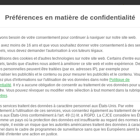
Préférences en matière de confidentialité
ons besoin de votre consentement pour continuer à naviguer sur notre site web.
 avez moins de 16 ans et que vous souhaitez donner votre consentement à des se
els, vous devez demander l'autorisation à vos tuteurs légaux.
POULAILLERS & SERVICE
À PROPOS DE NOUS
ilisons des cookies et d'autres technologies sur notre site web. Certains d'entre eu
els, tandis que d'autres nous aident à améliorer ce site web et votre expérience.
De
 personnelles peuvent être traitées (par ex. adresses IP), par exemple pour
aliser les publicités et le contenu ou pour mesurer les publicités et le contenu.
Vo
ez plus d'informations sur l'utilisation de vos données dans notre
Politique de
ntialité
.
Il n'y a aucune obligation de consentir au traitement de vos données pour ut
fre.
Vous pouvez révoquer ou modifier votre sélection à tout moment dans la rubriq
tres
.
s services traitent des données à caractère personnel aux États-Unis. Par votre
ement à l'utilisation de ces services, vous consentez également au traitement de 
 aux États-Unis conformément à l'art. 49 (1) lit. a RGPD. La CJCE considère les Ét
mme un pays où la protection des données est insuffisante au regard des normes d
mple, il existe un risque que les autorités américaines traitent des données à cara
el dans le cadre de programmes de surveillance sans que les Européens aient la
lité d'intenter une action en justice.