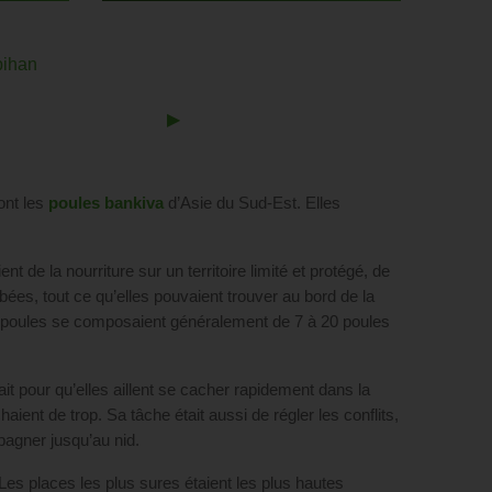
bihan
Next
▶︎
Slide
nt les
poules bankiva
d’Asie du Sud-Est. Elles
nt de la nourriture sur un territoire limité et protégé, de
ées, tout ce qu’elles pouvaient trouver au bord de la
e poules se composaient généralement de 7 à 20 poules
it pour qu’elles aillent se cacher rapidement dans la
haient de trop. Sa tâche était aussi de régler les conflits,
agner jusqu’au nid.
Les places les plus sures étaient les plus hautes