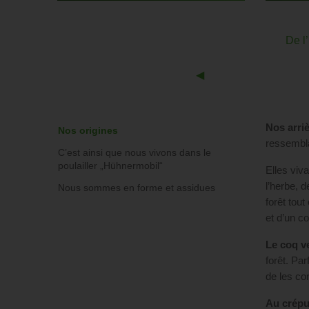
De l
Previous
◀︎
Slide
Nos arriè
Nos origines
ressemblai
C’est ainsi que nous vivons dans le
poulailler „Hühnermobil“
Elles viv
l’herbe, 
Nous sommes en forme et assidues
forêt tou
et d’un co
Le coq ve
forêt. Par
de les co
Au crépu