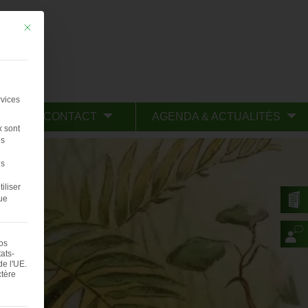
Mit diesem Button wird der Dialog geschlossen. Seine Funktionalität ist iden
rvices
CONTACT
AGENDA & ACTUALITÉS
x sont
s
us
iliser
ue
vos
ats-
e l'UE.
ctère