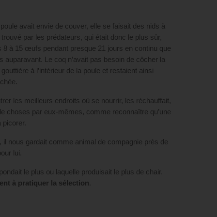
oule avait envie de couver, elle se faisait des nids à
rouvé par les prédateurs, qui était donc le plus sûr,
ses 8 à 15 œufs pendant presque 21 jours en continu que
és auparavant. Le coq n’avait pas besoin de côcher la
tière à l’intérieur de la poule et restaient ainsi
ôchée.
r les meilleurs endroits où se nourrir, les réchauffait,
up de choses par eux-mêmes, comme reconnaître qu’une
 picorer.
, il nous gardait comme animal de compagnie près de
our lui.
ondait le plus ou laquelle produisait le plus de chair.
t à pratiquer la sélection
.