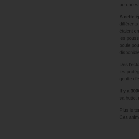
perchées,
A cette 
différent
étaient e
les pouss
poule pou
disponibl
Dès l’écl
les proté
goutte d’
Il y a 30
sa hutte, 
Plus le te
Ces anim