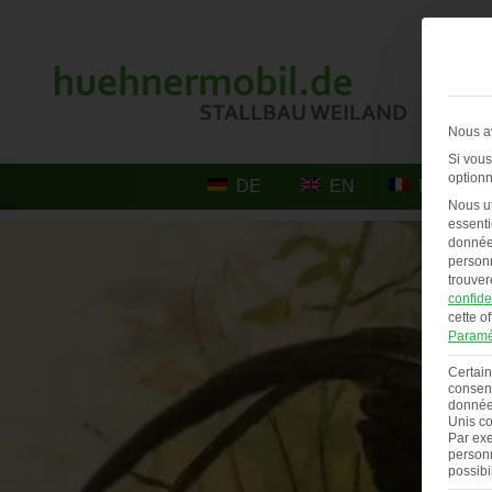
Nous av
Si vous
optionn
DE
EN
FR
Nous ut
essenti
données
personn
trouver
confide
cette of
Paramè
Certain
consent
données
Unis co
Par exe
personn
possibi