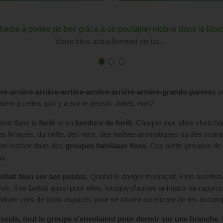
’herbe à portée de bec grâce à un poulailler mobile dans le Mor
Vous êtes actuellement en tra…
First
Current
First
Current
First
Current
slide
Slide
slide
Slide
slide
Slide
details.
details.
details.
re-arrière-arrière-arrière-arrière-arrière-arrière-grands-parents
so
ent à celles qu’il y a sur le dessin. Jolies, non?
aient dans la
forêt
et en
bordure de
forêt
. Chaque jour, elles cherchaie
des limaces, du trèfle, des vers, des herbes aromatiques ou des scarab
t en restant dans des
groupes familiaux fixes
. Ces petits groupes d
q.
illait bien sur ses poules.
Quand le danger menaçait, il les avertissa
fois, il se battait aussi pour elles, lorsque d’autres animaux se rapproc
nduire vers de bons espaces pour se nourrir ou encore de les accomp
scule, tout le groupe s’envolaient pour dormir sur une branche.