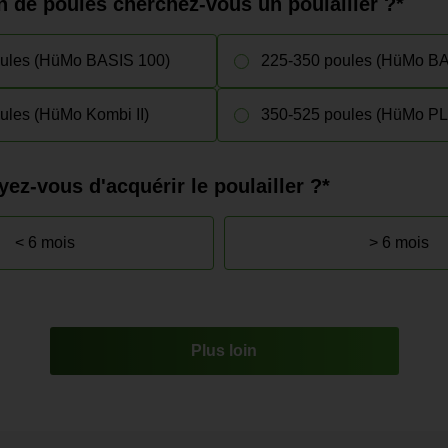
 de poules cherchez-vous un poulailler ?*
ules (HüMo BASIS 100)
225-350 poules (HüMo BA
ules (HüMo Kombi II)
350-525 poules (HüMo P
ez-vous d'acquérir le poulailler ?*
< 6 mois
> 6 mois
Plus loin