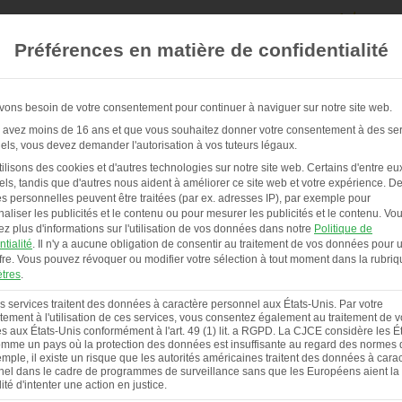
Préférences en matière de confidentialité
ons besoin de votre consentement pour continuer à naviguer sur notre site web.
 avez moins de 16 ans et que vous souhaitez donner votre consentement à des se
els, vous devez demander l'autorisation à vos tuteurs légaux.
POULAILLERS & SERVICE
À PROPOS DE NOUS
ilisons des cookies et d'autres technologies sur notre site web. Certains d'entre eu
els, tandis que d'autres nous aident à améliorer ce site web et votre expérience.
De
 personnelles peuvent être traitées (par ex. adresses IP), par exemple pour
aliser les publicités et le contenu ou pour mesurer les publicités et le contenu.
Vo
ez plus d'informations sur l'utilisation de vos données dans notre
Politique de
ntialité
.
Il n'y a aucune obligation de consentir au traitement de vos données pour ut
mander des docume
fre.
Vous pouvez révoquer ou modifier votre sélection à tout moment dans la rubriq
tres
.
s services traitent des données à caractère personnel aux États-Unis. Par votre
ement à l'utilisation de ces services, vous consentez également au traitement de 
 aux États-Unis conformément à l'art. 49 (1) lit. a RGPD. La CJCE considère les Ét
ous fournissons des listes de prix et des infor
mme un pays où la protection des données est insuffisante au regard des normes d
mple, il existe un risque que les autorités américaines traitent des données à cara
supplémentaires sur tous les poulaillers.
el dans le cadre de programmes de surveillance sans que les Européens aient la
lité d'intenter une action en justice.